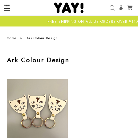
FREE SHIPPING ON ALL US ORDERS OVER ¥11,0
Home
Ark Colour Design
Ark Colour Design