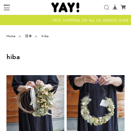
FREE SHIPPING ON ALL US ORDERS OVER ¥11
Home
日本
hiba
hiba