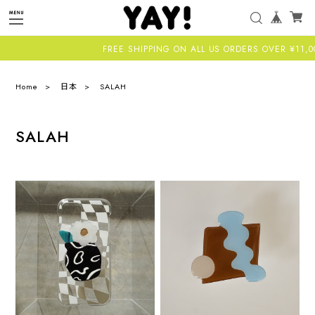
FREE SHIPPING ON ALL US ORDERS OVER ¥11,000-A
Home
日本
SALAH
SALAH