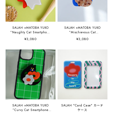
SALAH ×MATOBA YUKO
SALAH ×MATOBA YUKO
”Naughty Cat Smartphone
”Mischievous Cat
Grip” スマホグリップ
Smartphone Grip” スマホグ
¥3,080
¥3,080
リップ
SALAH ×MATOBA YUKO
SALAH "Card Case" カード
”Curvy Cat Smartphone
ケース