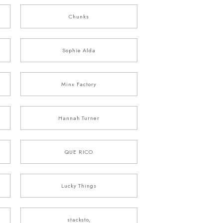
Chunks
Sophie Alda
Minx Factory
Hannah Turner
QUE RICO
Lucky Things
stacksto,