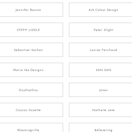
Jennifer Bouron
Ark Colour Design
STEPH LIDDLE
Peter Slight
Sebastian Sochan
Louise Ferchaud
Maria Ida Designs
SAN SAN
GuyGuyGuy
Jonas
Coucou Suzette
Nathalie Lete
Bloomingville
&Klevering