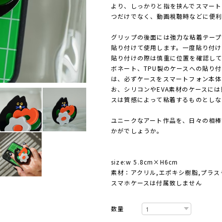
より、しっかりと指を挟んでスマート
つだけでなく、動画視聴時などに便利
グリップの後面には強力な粘着テープ
貼り付けて使用します。一度貼り付け
貼り付けの際は慎重に位置を確認して
ボネート、TPU製のケースへの貼り
は、必ずケースをスマートフォン本体
お、シリコンやEVA素材のケースに
スは質感によって粘着するものとしな
ユニークなアート作品を、日々の相棒
かがでしょうか。
size:w 5.8cm×H6cm
素材：アクリル,エポキシ樹脂,プラス
スマホケースは付属致しません
数量