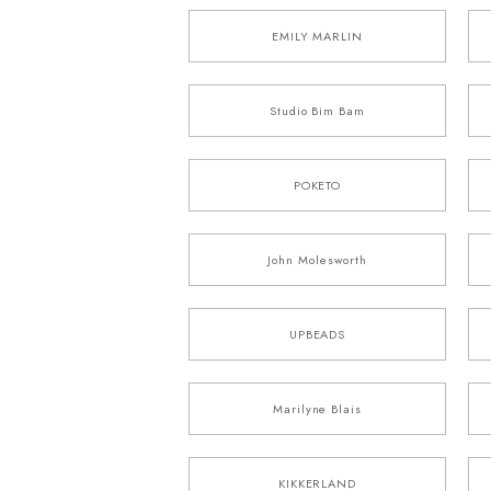
EMILY MARLIN
Studio Bim Bam
POKETO
John Molesworth
UPBEADS
Marilyne Blais
KIKKERLAND