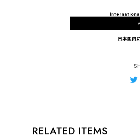
Internationa
A
日本国内
S
RELATED ITEMS