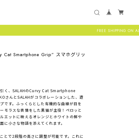
FREE SHIPPING ON ALL US ORDER
vy Cat Smartphone Grip” スマホグリッ
LAHのCurvy Cat Smartphone
YUKOさんとSALAHがコラボレーションした、遊
プです。ふっくらとした有機的な曲線が目を
ユーモラスな表情をした黒猫が主役！ペロッと
シルエットに映えるオレンジとホワイトの鮮や
面に小さな物語を添えてくれます。
ことで2段階の高さに調整が可能です。これに