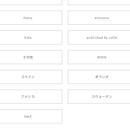
Goma
enunana
hiba
published by collé
その他
BOOK
スペイン
オランダ
アメリカ
スウェーデン
SALE