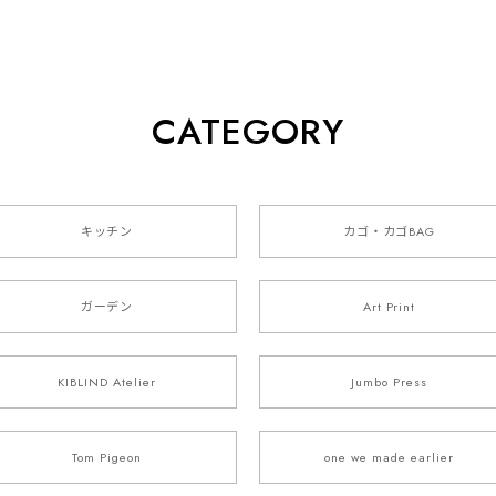
CATEGORY
キッチン
カゴ・カゴBAG
ガーデン
Art Print
KIBLIND Atelier
Jumbo Press
Tom Pigeon
one we made earlier