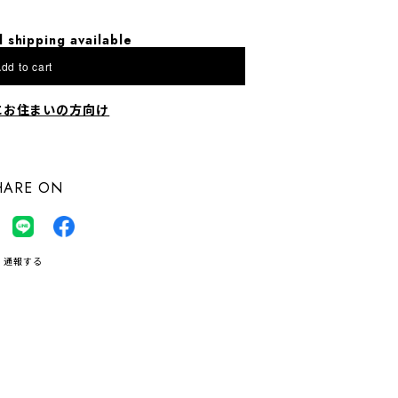
l shipping available
dd to cart
にお住まいの方向け
HARE ON
通報する