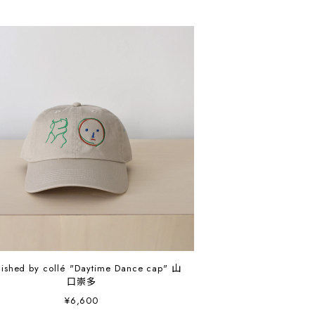
lished by collé "Daytime Dance cap" 山
口崇多
¥6,600