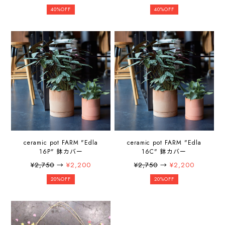
40%OFF
40%OFF
ceramic pot FARM "Edla
ceramic pot FARM "Edla
16P" 鉢カバー
16C" 鉢カバー
¥2,750
→
¥2,200
¥2,750
→
¥2,200
20%OFF
20%OFF