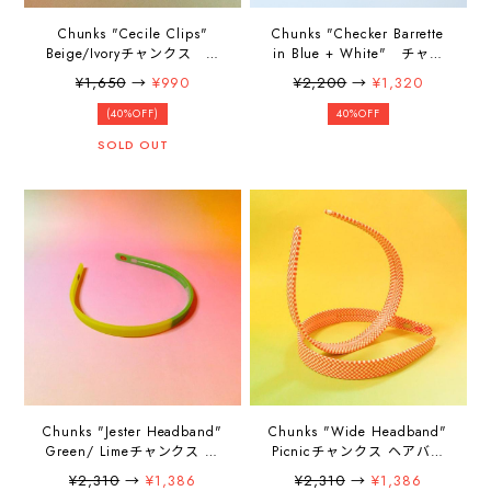
Chunks "Cecile Clips"
Chunks "Checker Barrette
Beige/Ivoryチャンクス ヘ
in Blue + White" チャン
アピン
クス ヘアピン
¥1,650
→
¥990
¥2,200
→
¥1,320
(40%OFF)
40%OFF
SOLD OUT
Chunks "Jester Headband"
Chunks "Wide Headband"
Green/ Limeチャンクス ヘ
Picnicチャンクス ヘアバン
アバンド カチューシャ
ド カチューシャ
¥2,310
→
¥1,386
¥2,310
→
¥1,386