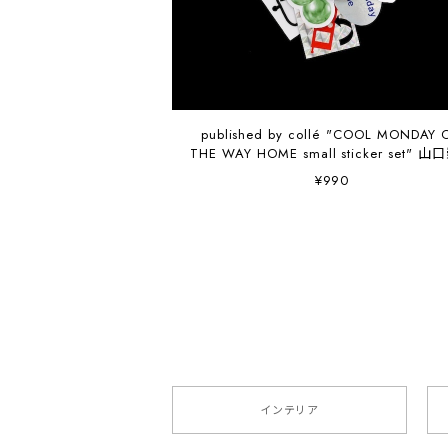
published by collé "COOL MONDAY 
THE WAY HOME small sticker set" 
¥990
インテリア