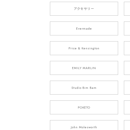
アクセサリー
Evermade
Price & Kensington
EMILY MARLIN
Studio Bim Bam
POKETO
John Molesworth