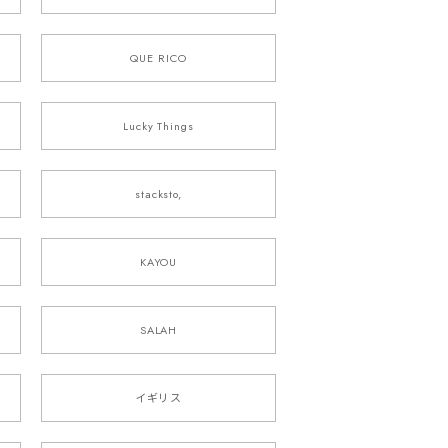
QUE RICO
Lucky Things
stacksto,
KAYOU
SALAH
イギリス