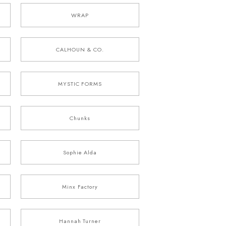
WRAP
CALHOUN & CO.
MYSTIC FORMS
Chunks
Sophie Alda
Minx Factory
Hannah Turner