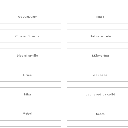
GuyGuyGuy
Jonas
Coucou Suzette
Nathalie Lete
Bloomingville
&Klevering
Goma
enunana
hiba
published by collé
その他
BOOK