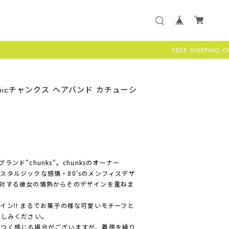
FREE SHIPPING ON ALL US O
d" Picnicチャンクス ヘアバンド カチューシ
ド"chunks"。chunksのオーナー
・ノスタルジックな感情・80'sのメンフィスデザ
対する彼女の情熱からそのデザインを重ねま
イン!! まるでお菓子の様な可愛いモチーフと
楽しみください。
きつく感じる場合がございますが、着用を繰り