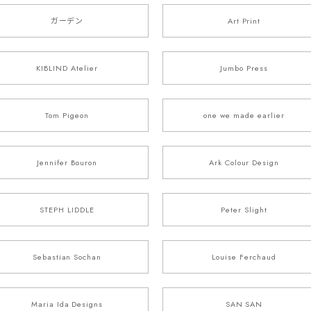
ガーデン
Art Print
KIBLIND Atelier
Jumbo Press
Tom Pigeon
one we made earlier
Jennifer Bouron
Ark Colour Design
STEPH LIDDLE
Peter Slight
Sebastian Sochan
Louise Ferchaud
Maria Ida Designs
SAN SAN