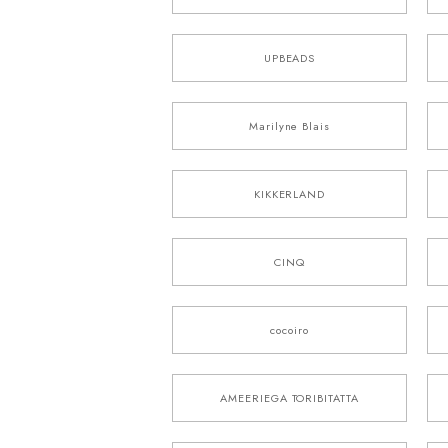
UPBEADS
Marilyne Blais
KIKKERLAND
CINQ
cocoiro
AMEERIEGA TORIBITATTA