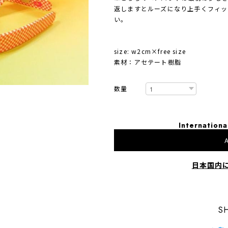
返しますとルーズになり上手くフィッ
い。
size: w2cm×free size
素材：アセテート樹脂
数量
Internationa
A
日本国内
S