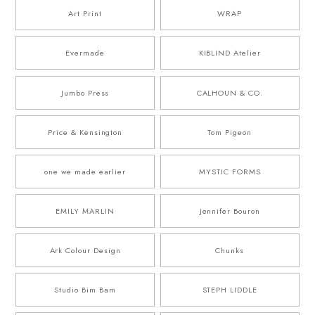
Art Print
WRAP
Evermade
KIBLIND Atelier
Jumbo Press
CALHOUN & CO.
Price & Kensington
Tom Pigeon
one we made earlier
MYSTIC FORMS
EMILY MARLIN
Jennifer Bouron
Ark Colour Design
Chunks
Studio Bim Bam
STEPH LIDDLE