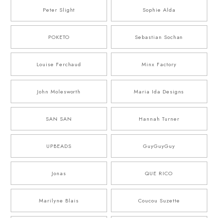
Peter Slight
Sophie Alda
POKETO
Sebastian Sochan
Louise Ferchaud
Minx Factory
John Molesworth
Maria Ida Designs
SAN SAN
Hannah Turner
UPBEADS
GuyGuyGuy
Jonas
QUE RICO
Marilyne Blais
Coucou Suzette