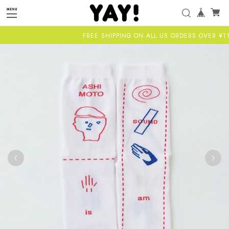
FREE SHIPPING ON ALL US ORDERS OVER ¥11,00