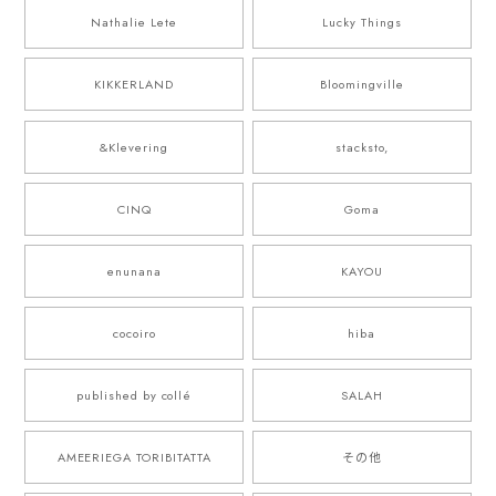
Nathalie Lete
Lucky Things
KIKKERLAND
Bloomingville
&Klevering
stacksto,
CINQ
Goma
enunana
KAYOU
cocoiro
hiba
published by collé
SALAH
AMEERIEGA TORIBITATTA
その他