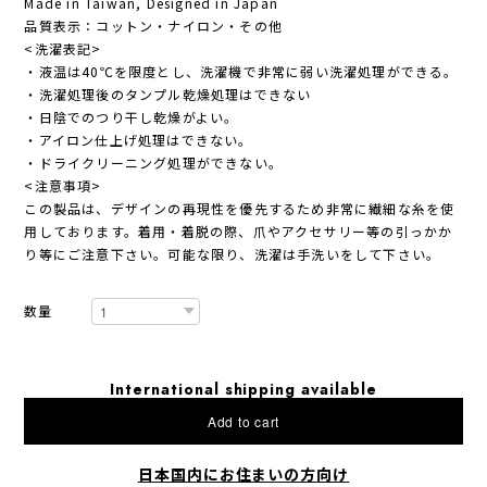
Made in Taiwan, Designed in Japan
品質表示：コットン・ナイロン・その他
<洗濯表記>
・液温は40℃を限度とし、洗濯機で非常に弱い洗濯処理ができる。
・洗濯処理後のタンプル乾燥処理はできない
・日陰でのつり干し乾燥がよい。
・アイロン仕上げ処理はできない。
・ドライクリーニング処理ができない。
<注意事項>
この製品は、デザインの再現性を優先するため非常に繊細な糸を使
用しております。着用・着脱の際、爪やアクセサリー等の引っかか
り等にご注意下さい。可能な限り、洗濯は手洗いをして下さい。
数量
International shipping available
Add to cart
日本国内にお住まいの方向け