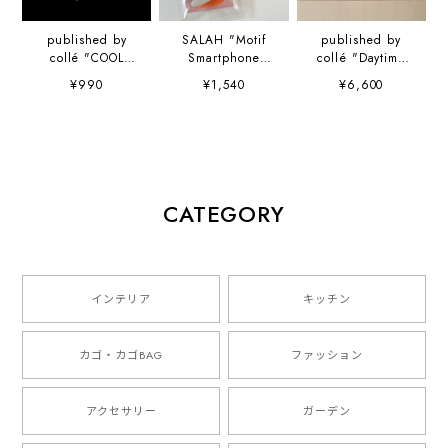
published by
SALAH "Motif
published by
collé "COOL
Smartphone
collé "Daytime
MONDAY ON
Grip" スマホグリ
Dance cap" 山口
¥990
¥1,540
¥6,600
THE WAY HOME
ップ
崇多
small sticker set"
山口崇多
CATEGORY
インテリア
キッチン
カゴ・カゴBAG
ファッション
アクセサリー
ガーデン