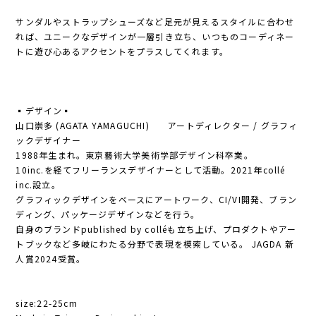
サンダルやストラップシューズなど足元が見えるスタイルに合わせ
れば、ユニークなデザインが一層引き立ち、いつものコーディネー
トに遊び心あるアクセントをプラスしてくれます。
▪️デザイン▪️
山口崇多 (AGATA YAMAGUCHI) アートディレクター / グラフィ
ックデザイナー
1988年生まれ。東京藝術大学美術学部デザイン科卒業。
10inc.を経てフリーランスデザイナーとして活動。2021年collé
inc.設立。
グラフィックデザインをベースにアートワーク、CI/VI開発、ブラン
ディング、パッケージデザインなどを行う。
自身のブランドpublished by colléも立ち上げ、プロダクトやアー
トブックなど多岐にわたる分野で表現を模索している。 JAGDA 新
人賞2024受賞。
size:22-25cm