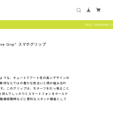
FREE SHIPPING ON ALL US OR
tphone Grip" スマホグリップ
ような、キュートでアート性の高いデザインの
素材ならではの豊かな色合いと柄の組み合わ
す。このグリップは、モチーフを引っ張ること
を挟んでしっかりとスマートフォンをホールド
、動画視聴時などに便利なスタンド機能として