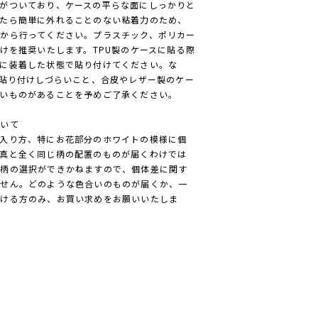
がついており、ケースの平らな面にしっかりと
たら簡単に外れることのない粘着力のため、
から行ってください。プラスチック、ポリカー
付けを推奨いたします。TPU製のケースに貼る際
に装着した状態で貼り付けてください。な
は貼り付けしづらいこと、合皮やレザー製のケー
いものがあることを予めご了承ください。
ついて
入り方、特にお花部分のホワイトの模様に個
真と全く同じ柄の配置のものが届くわけでは
は柄の選択ができかねますので、個体差に関す
ません。どのような色合いのものが届くか、一
だける方のみ、お買い求めをお願いいたしま
ク