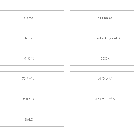
Goma
enunana
hiba
published by collé
その他
BOOK
スペイン
オランダ
アメリカ
スウェーデン
SALE