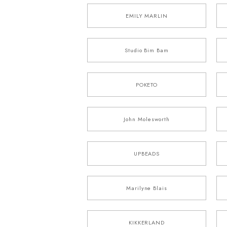
EMILY MARLIN
Studio Bim Bam
POKETO
John Molesworth
UPBEADS
Marilyne Blais
KIKKERLAND