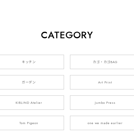
CATEGORY
キッチン
カゴ・カゴBAG
ガーデン
Art Print
KIBLIND Atelier
Jumbo Press
Tom Pigeon
one we made earlier