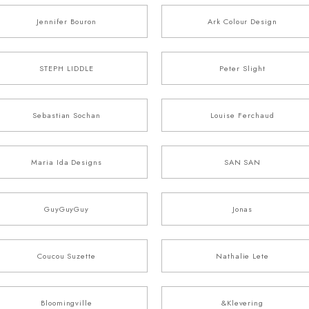
Jennifer Bouron
Ark Colour Design
STEPH LIDDLE
Peter Slight
Sebastian Sochan
Louise Ferchaud
Maria Ida Designs
SAN SAN
GuyGuyGuy
Jonas
Coucou Suzette
Nathalie Lete
Bloomingville
&Klevering