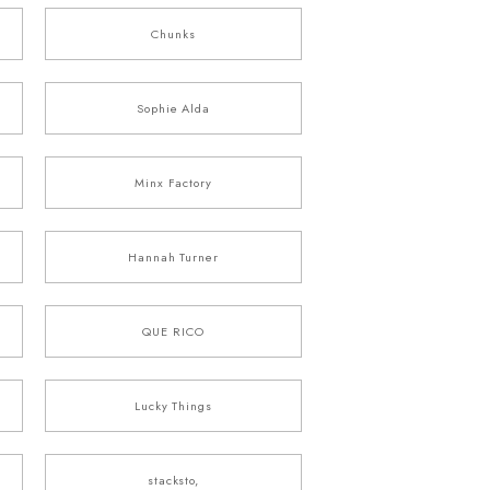
Chunks
Sophie Alda
Minx Factory
Hannah Turner
QUE RICO
Lucky Things
stacksto,