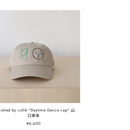
lished by collé "Daytime Dance cap" 山
口崇多
¥6,600