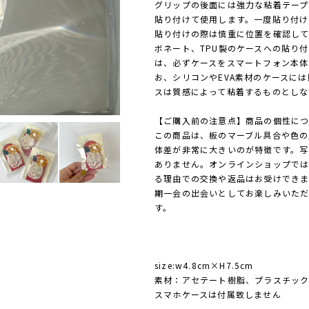
グリップの後面には強力な粘着テープ
貼り付けて使用します。一度貼り付け
貼り付けの際は慎重に位置を確認して
ボネート、TPU製のケースへの貼り
は、必ずケースをスマートフォン本体
お、シリコンやEVA素材のケースに
スは質感によって粘着するものとしな
【ご購入前の注意点】商品の個性に
この商品は、板のマーブル具合や色の
体差が非常に大きいのが特徴です。写
ありません。オンラインショップで
る理由での交換や返品はお受けでき
期一会の出会いとしてお楽しみいた
す。
size:w4.8cm×H7.5cm
素材：アセテート樹脂、プラスチッ
スマホケースは付属致しません