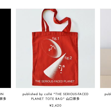
ON
published by collé "THE SERIOUS-FACED
pub
山口崇多
PLANET TOTE BAG" 山口崇多
¥2,420