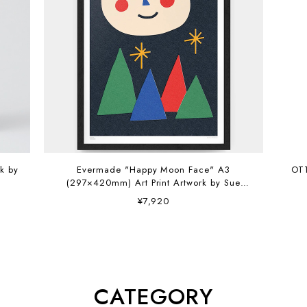
Evermade "Happy Moon Face" A3
OT
(297×420mm) Art Print Artwork by Sue
Doeksen
¥7,920
CATEGORY