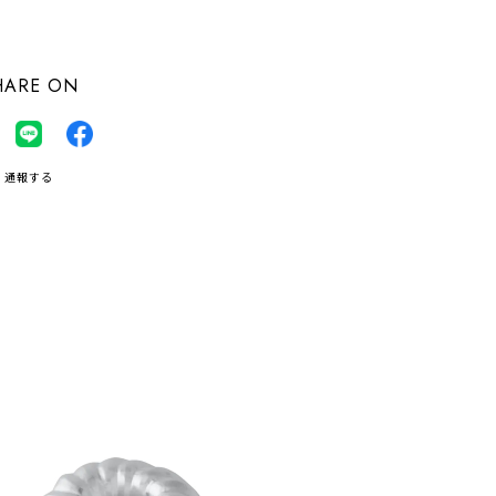
HARE ON
通報する