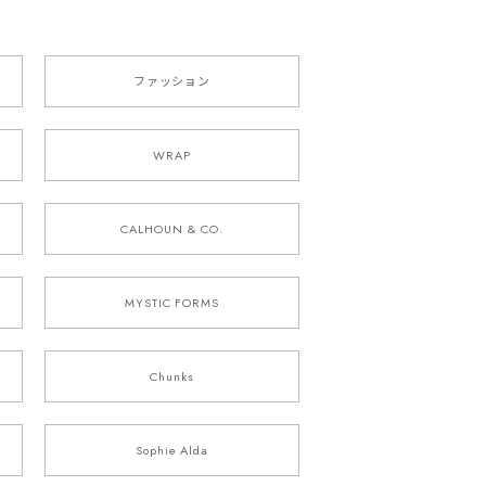
ファッション
WRAP
CALHOUN & CO.
MYSTIC FORMS
Chunks
Sophie Alda