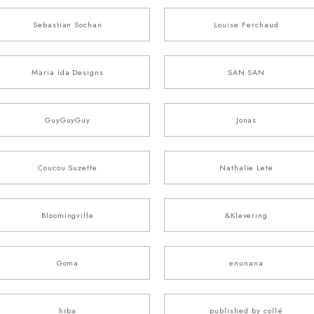
Sebastian Sochan
Louise Ferchaud
Maria Ida Designs
SAN SAN
GuyGuyGuy
Jonas
Coucou Suzette
Nathalie Lete
Bloomingville
&Klevering
Goma
enunana
hiba
published by collé