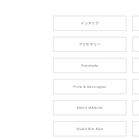
インテリア
アクセサリー
Evermade
Price & Kensington
EMILY MARLIN
Studio Bim Bam