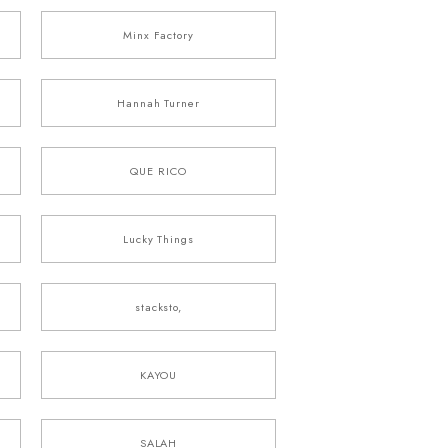
Minx Factory
Hannah Turner
QUE RICO
Lucky Things
stacksto,
KAYOU
SALAH