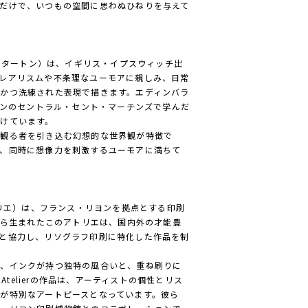
だけで、いつもの空間に思わぬひねりを与えて
ニク・ケスタートン）は、イギリス・イプスウィッチ出
レアリスムや不条理なユーモアに親しみ、日常
かつ洗練された表現で描きます。エディンバラ
やロンドンのセントラル・セント・マーチンズで学んだ
けています。
ら観る者を引き込む幻想的な世界観が特徴で
、同時に想像力を刺激するユーモアに満ちて
ド・アトリエ）は、フランス・リヨンを拠点とする印刷
ne」から生まれたこのアトリエは、国内外の才能豊
と協力し、リソグラフ印刷に特化した作品を制
で、インクが持つ独特の風合いと、重ね刷りに
 Atelierの作品は、アーティストの個性とリス
が特別なアートピースとなっています。彼ら