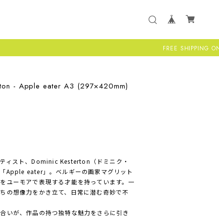
FREE SHIPPING ON ALL US ORD
erton - Apple eater A3 (297×420mm)
ト、Dominic Kesterton（ドミニク・
pple eater」。ベルギーの画家マグリット
をユーモアで表現する才能を持っています。一
ちの想像力をかき立て、日常に潜む奇妙で不
風合いが、作品の持つ独特な魅力をさらに引き