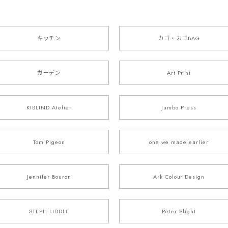
キッチン
カゴ・カゴBAG
ガーデン
Art Print
KIBLIND Atelier
Jumbo Press
Tom Pigeon
one we made earlier
Jennifer Bouron
Ark Colour Design
STEPH LIDDLE
Peter Slight