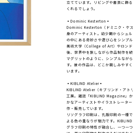
立てています。リビングや書斎に飾る
くれるでしょう。
▪️Dominic Kesterton▪️
Dominic Kesterton（ドミ
身のアーティスト。幼少期からシュル
の中にある奇妙さや遊び心をシンプル
美術大学（College of Art）
後、世界中を旅しながら作品制作を続
マグリットのように、シンプルなが
す。彼の作品は、どこか親しみやすく
います。
▪️KIBLIND Atelier▪️
KIBLIND Atelier（キブリン
工房。雑誌「KIBLIND Magazi
かなアーティストやイラストレーター
作・販売しています。
リソグラフ印刷は、孔版印刷の一種
よる色の重なりが魅力です。KIBLIND
グラフ印刷の特性が融合し、一つ一つ