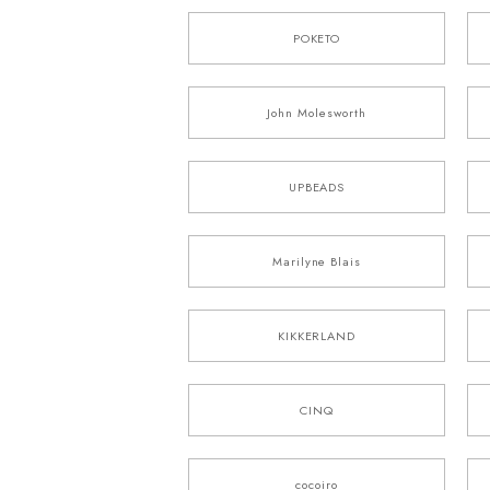
POKETO
John Molesworth
UPBEADS
Marilyne Blais
KIKKERLAND
CINQ
cocoiro