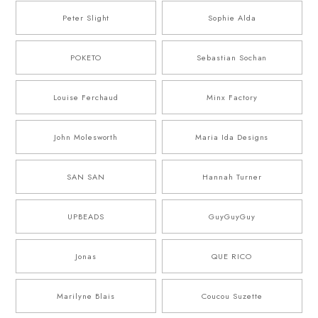
Peter Slight
Sophie Alda
POKETO
Sebastian Sochan
Louise Ferchaud
Minx Factory
John Molesworth
Maria Ida Designs
SAN SAN
Hannah Turner
UPBEADS
GuyGuyGuy
Jonas
QUE RICO
Marilyne Blais
Coucou Suzette