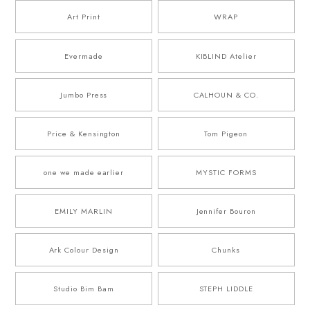
Art Print
WRAP
Evermade
KIBLIND Atelier
Jumbo Press
CALHOUN & CO.
Price & Kensington
Tom Pigeon
one we made earlier
MYSTIC FORMS
EMILY MARLIN
Jennifer Bouron
Ark Colour Design
Chunks
Studio Bim Bam
STEPH LIDDLE