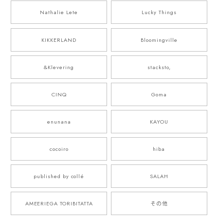
Nathalie Lete
Lucky Things
KIKKERLAND
Bloomingville
&Klevering
stacksto,
CINQ
Goma
enunana
KAYOU
cocoiro
hiba
published by collé
SALAH
AMEERIEGA TORIBITATTA
その他