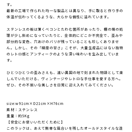
す。
最新の工場で作られた均一な製品とは異なり、手に取ると作り手の
体温が伝わってくるような、大らかな個性に溢れています。
ステンレスの板は薄くベコンとたわむ箇所があったり、棚の端の処
理が少し斜めになっていたりと、全体的にどこか不完全で、歪みや
部分的な変色、穴あけのバリが残っていることも珍しくありませ
ん。しかし、その「精度の甘さ」こそが、大量生産品にはない独特
のレトロ感とアンティークのような深い味わいを生み出していま
す。
ひとつひとつの歪みさえも、遠い異国の地で刻まれた物語として楽
しんでいただける、ヴィンテージやレトロな手仕事を愛する方へ。
ぜひ、その不揃いな美しさを日常に迎え入れてみてください。
size:w91cm×D21cm×H76cm
素材：ステンレス
重量：約5Kg
【安全にお使いいただくために】
このラックは、あえて無骨な風合いを残したオールドスタイルな造