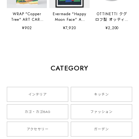
WRAP "Copper
Evermade "Happy
OTTINETTI クグ
Tree" ART CARD
Moon Face" A3
ロフ型 オッティネ
Artwork by
(297×420mm) Art
ッティ社
¥902
¥7,920
¥2,200
Charlotte Trounce
Print Artwork by
Sue Doeksen
CATEGORY
インテリア
キッチン
カゴ・カゴBAG
ファッション
アクセサリー
ガーデン