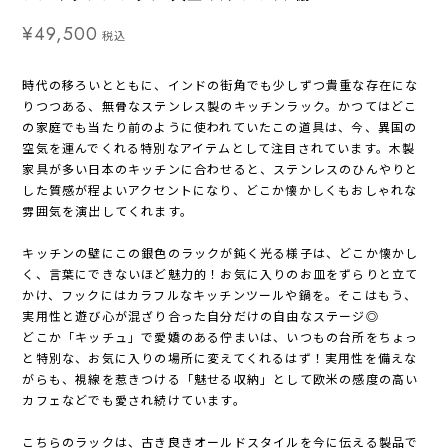
¥49,500
税込
時代の移ろいとともに、インドの街角でも少しずつ貴重な存在にな
りつつある、無骨なステンレス製のキッチンラック。かつてはどこ
の家庭でも当たり前のように使われていたこの道具は、今、異国の
空気を運んでくれる特別なアイテムとして注目されています。木製
家具が多い日本のキッチンに合わせると、ステンレスのひんやりと
した質感が程よいアクセントになり、どこか懐かしくもおしゃれな
雰囲気を演出してくれます。
キッチンの壁にこの銀色のラックが鈍く光る様子は、どこか懐かし
く、言葉にできないほど魅力的！お気に入りのお皿をずらりと立て
かけ、フックにはカラフルなキッチンツールや鍋を。そこはもう、
実用性と遊び心が混ざり合った自分だけの自由なステージ◎
どこか「キッチュ」で愛嬌のある佇まいは、いつもの台所をちょっ
と特別な、お気に入りの場所に変えてくれるはず！実用性を備えな
がらも、視線を惹きつける「魅せる収納」として欧米の感度の高い
カフェなどでも愛され続けています。
こちらのラックは、古き良きオールドスタイルを今に伝える製品で