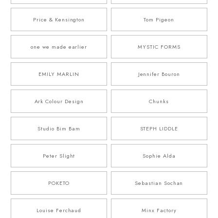
Price & Kensington
Tom Pigeon
one we made earlier
MYSTIC FORMS
EMILY MARLIN
Jennifer Bouron
Ark Colour Design
Chunks
Studio Bim Bam
STEPH LIDDLE
Peter Slight
Sophie Alda
POKETO
Sebastian Sochan
Louise Ferchaud
Minx Factory