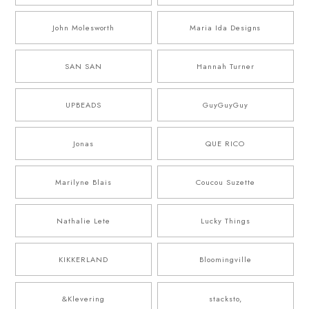
John Molesworth
Maria Ida Designs
SAN SAN
Hannah Turner
UPBEADS
GuyGuyGuy
Jonas
QUE RICO
Marilyne Blais
Coucou Suzette
Nathalie Lete
Lucky Things
KIKKERLAND
Bloomingville
&Klevering
stacksto,