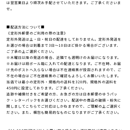
は翌営業日より順次お手配させていただきます。ご了承くださいま
せ。
■配送方法について■
《定形外郵便のご利用の際の注意》
定形外発送は土・日・祝日の配達をしておりません。定形外発送を
お選びの場合は到着まで3日〜10日ほど掛かる場合がございます、
ご了承の上ご選択ください。
※木曜日以降の発送の場合、近隣でも週明けのお届けになります。
※お届けは段ボール箱に入れての配達となります。ご不在時、お届
け先のポストへ入らない場合は不在連絡票が投函されますので、ご
不在の場合はご不在連絡票のご確認もよろしくお願いいたします。
当店では最小の定形外・規格内の送料を320円、規格外の送料を
450円に設定しております。ご了承ください。
追跡や補償付きをご希望の方、お急ぎの方は日本郵便のゆうパッ
ク・レターパックをお選びください。配送中の商品の破損・紛失に
関しましてこちらでご対応はしかねますので、ご理解の上ご選択く
ださい。また、梱包も簡易的なものになりますがご了承ください。