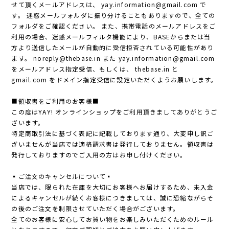
せて頂くメールアドレスは、
yay.information@gmail.com
で
す。 迷惑メールフォルダに振り分けることもありますので、全ての
フォルダをご確認ください。 また、携帯電話のメールアドレスをご
利用の場合、迷惑メールフィルタ機能により、BASEからまたは当
方より送信したメールが自動的に受信拒否されている可能性があり
ます。
noreply@thebase.in
また
yay.information@gmail.com
をメールアドレス指定受信、もしくは、 thebase.in と
gmail.com をドメイン指定受信に設定いただくようお願いします。
■領収書をご利用のお客様■
この度はYAY! オンラインショップをご利用頂きましてありがとうご
ざいます。
特定商取引法に基づく表記に記載しております通り、大変申し訳ご
ざいませんが当店では適格請求書は発行しておりません。領収書は
発行しておりますのでご入用の方はお申し付けください。
▪️ご注文のキャンセルについて▪️
当店では、限られた在庫を大切にお客様へお届けするため、未入金
によるキャンセルが続くお客様につきましては、誠に恐縮ながらそ
の後のご注文を制限させていただく場合がございます。
全てのお客様に安心してお買い物をお楽しみいただくためのルール