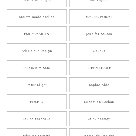
one we made earlier
MYSTIC FORMS
EMILY MARLIN
Jennifer Bouron
Ark Colour Design
Chunks
Studio Bim Bam
STEPH LIDDLE
Peter Slight
Sophie Alda
POKETO
Sebastian Sochan
Louise Ferchaud
Minx Factory
John Molesworth
Maria Ida Designs