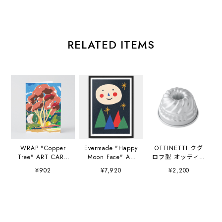
RELATED ITEMS
WRAP "Copper
Evermade "Happy
OTTINETTI クグ
Tree" ART CARD
Moon Face" A3
ロフ型 オッティネ
Artwork by
(297×420mm) Art
ッティ社
¥902
¥7,920
¥2,200
Charlotte Trounce
Print Artwork by
Sue Doeksen