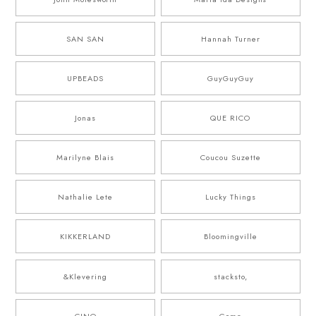
SAN SAN
Hannah Turner
UPBEADS
GuyGuyGuy
Jonas
QUE RICO
Marilyne Blais
Coucou Suzette
Nathalie Lete
Lucky Things
KIKKERLAND
Bloomingville
&Klevering
stacksto,
CINQ
Goma