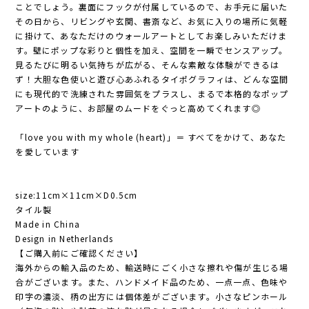
ことでしょう。裏面にフックが付属しているので、お手元に届いた
その日から、リビングや玄関、書斎など、お気に入りの場所に気軽
に掛けて、あなただけのウォールアートとしてお楽しみいただけま
す。壁にポップな彩りと個性を加え、空間を一瞬でセンスアップ。
見るたびに明るい気持ちが広がる、そんな素敵な体験ができるは
ず！大胆な色使いと遊び心あふれるタイポグラフィは、どんな空間
にも現代的で洗練された雰囲気をプラスし、まるで本格的なポップ
アートのように、お部屋のムードをぐっと高めてくれます◎
「love you with my whole (heart)」＝ すべてをかけて、あなた
を愛しています
size:11cm×11cm×D0.5cm
タイル製
Made in China
Design in Netherlands
【ご購入前にご確認ください】
海外からの輸入品のため、輸送時にごく小さな擦れや傷が生じる場
合がございます。また、ハンドメイド品のため、一点一点、色味や
印字の濃淡、柄の出方には個体差がございます。小さなピンホール