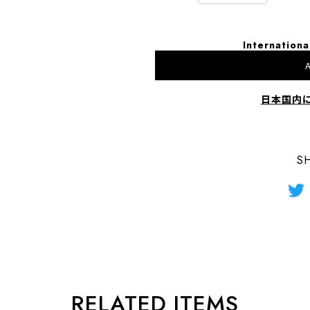
Internationa
A
日本国内
S
RELATED ITEMS