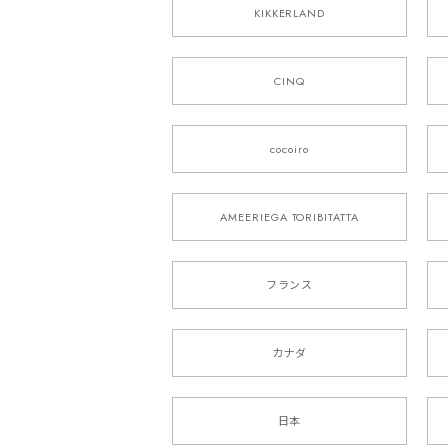
KIKKERLAND
CINQ
cocoiro
AMEERIEGA TORIBITATTA
フランス
カナダ
日本