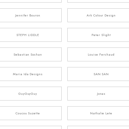
Jennifer Bouron
Ark Colour Design
STEPH LIDDLE
Peter Slight
Sebastian Sochan
Louise Ferchaud
Maria Ida Designs
SAN SAN
GuyGuyGuy
Jonas
Coucou Suzette
Nathalie Lete