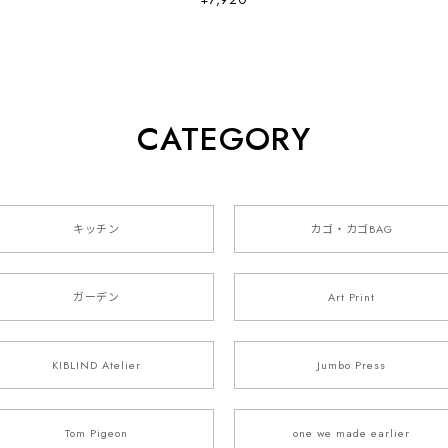
CATEGORY
キッチン
カゴ・カゴBAG
ガーデン
Art Print
KIBLIND Atelier
Jumbo Press
Tom Pigeon
one we made earlier