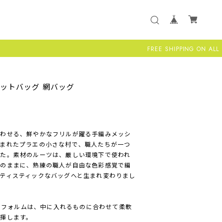
FREE SHIPPING ON ALL US ORDE
K)" ネットバッグ 網バッグ
思わせる、鮮やかなフリルが躍る手編みメッシ
まれたプラエの小さな村で、職人たちが一つ
た。素材のルーツは、厳しい環境下で使われ
そのままに、熟練の職人が自由な色彩感覚で編
ティスティックなバッグへと生まれ変わりまし
せたフォルムは、中に入れるものに合わせて柔軟
揮します。