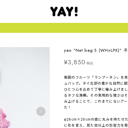
yao "Net bag S (WH×LP
¥3,850
税込
南国のフルーツ「ランブータン」を
ュバッグ。タイ北部の豊かな自然に囲
ひとつ心を込めて丁寧に編み上げまし
るタフな漁網。その実用的な強さは
み上げることで、これまでにないアー
た！
φ26cm×20cmの底に丸みを持た
に形を変え、見た目以上の包容力を発