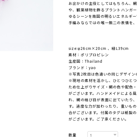
お出かけの主役としてはもちろん、網
や、観葉植物を飾るプラントハンガ
ゆるシーンを南国の明るいエネルギー
手編みならではの唯一無二の表情を
size:φ26cm×20cm 、紐L39cm
素材：ポリプロピレン
生産国：Thailand
ブランド：yao
※写真2枚目は色違いの同じデザイン
※現地の素材を活かし、ひとつひとつ
ため仕上がりサイズ・網の色や配色
がございます。ハンドメイドによる風
れ、網の結び目が表面に出ていたり
す。過度な力が加わったり、重いもの
合がございます。付属のタグは紙製の
がございます。ご了承ください。
数量