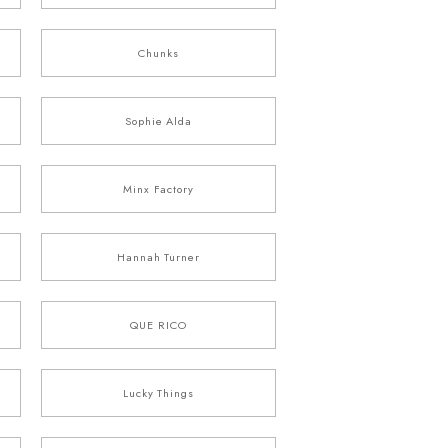
Chunks
Sophie Alda
Minx Factory
Hannah Turner
QUE RICO
Lucky Things