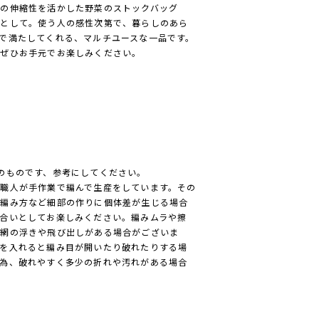
の伸縮性を活かした野菜のストックバッグ
ーとして。使う人の感性次第で、暮らしのあら
で満たしてくれる、マルチユースな一品です。
、ぜひお手元でお楽しみください。
のものです、参考にしてください。
職人が手作業で編んで生産をしています。その
・編み方など細部の作りに個体差が生じる場合
合いとしてお楽しみください。編みムラや擦
、網の浮きや飛び出しがある場合がございま
を入れると編み目が開いたり破れたりする場
為、破れやすく多少の折れや汚れがある場合