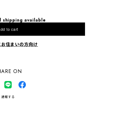
l shipping available
dd to cart
にお住まいの方向け
HARE ON
通報する