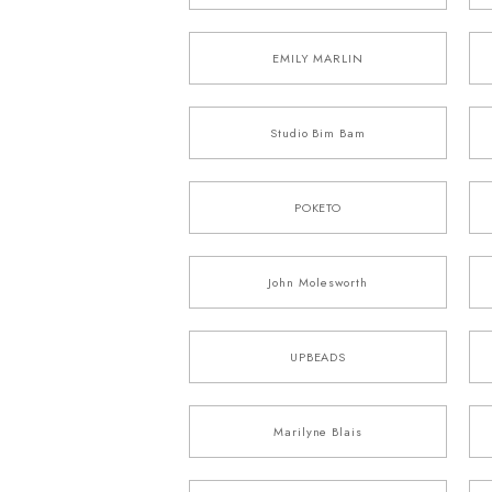
EMILY MARLIN
Studio Bim Bam
POKETO
John Molesworth
UPBEADS
Marilyne Blais