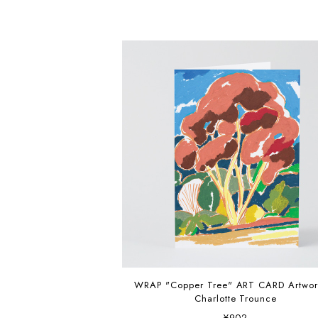
WRAP "Copper Tree" ART CARD Artwork by
Charlotte Trounce
¥902