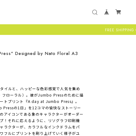
FREE SHIPPING ON ALL US 
Press" Designed by Nato Floral A3
スタイルと、ハッピーな色彩感覚で人気を集め
ト・フローラル）。彼がJumbo Pressのために描
ント『A day at Jumbo Press』。
 Pressの1日」を12コマの愉快なストーリー
のアイコンである象のキャラクターがオーダー
プ！それに応えるように、リソグラフ印刷機
ャラクターが、カラフルなインクドラムをパ
ワフルにプリントを刷り上げていく様子がユ