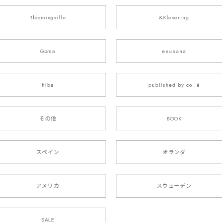
Bloomingville
&Klevering
Goma
enunana
hiba
published by collé
その他
BOOK
スペイン
オランダ
アメリカ
スウェーデン
SALE