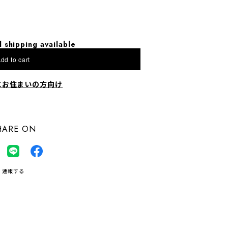
l shipping available
dd to cart
にお住まいの方向け
HARE ON
通報する