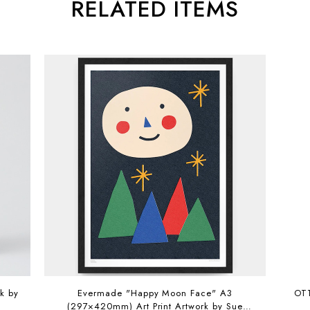
RELATED ITEMS
Evermade "Happy Moon Face" A3
OT
(297×420mm) Art Print Artwork by Sue