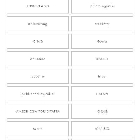
KIKKERLAND
Bloomingville
&Klevering
stacksto,
CINQ
Goma
enunana
KAYOU
cocoiro
hiba
published by collé
SALAH
AMEERIEGA TORIBITATTA
その他
BOOK
イギリス