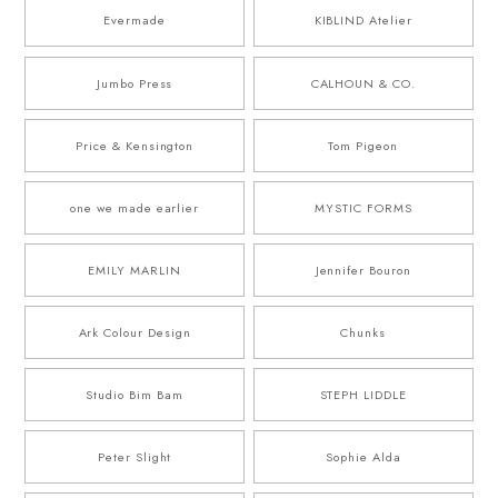
Evermade
KIBLIND Atelier
Jumbo Press
CALHOUN & CO.
Price & Kensington
Tom Pigeon
one we made earlier
MYSTIC FORMS
EMILY MARLIN
Jennifer Bouron
Ark Colour Design
Chunks
Studio Bim Bam
STEPH LIDDLE
Peter Slight
Sophie Alda