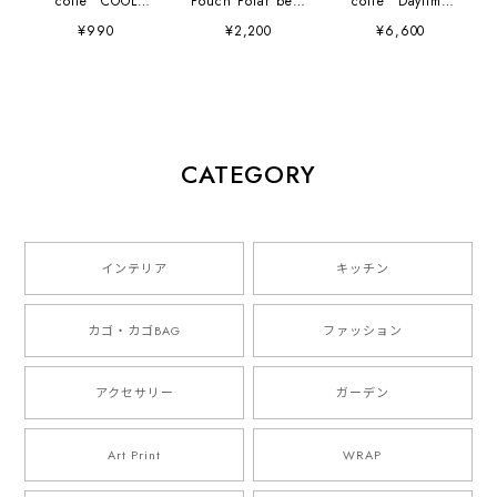
collé "COOL
Pouch Polar bear
collé "Daytime
MONDAY ON
28cm×21cm オリ
Dance cap" 山口
¥990
¥2,200
¥6,600
THE WAY HOME
ヤ ポーチ 白くま
崇多
small sticker set"
シロクマ
山口崇多
CATEGORY
インテリア
キッチン
カゴ・カゴBAG
ファッション
アクセサリー
ガーデン
Art Print
WRAP