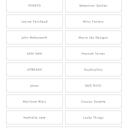
POKETO
Sebastian Sochan
Louise Ferchaud
Minx Factory
John Molesworth
Maria Ida Designs
SAN SAN
Hannah Turner
UPBEADS
GuyGuyGuy
Jonas
QUE RICO
Marilyne Blais
Coucou Suzette
Nathalie Lete
Lucky Things