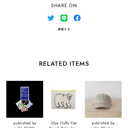
SHARE ON
通報する
RELATED ITEMS
published by
Olya Fluffy Flat
published by