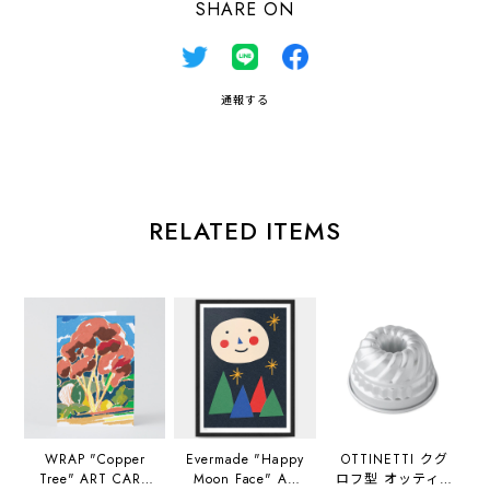
SHARE ON
通報する
RELATED ITEMS
WRAP "Copper
Evermade "Happy
OTTINETTI クグ
Tree" ART CARD
Moon Face" A3
ロフ型 オッティネ