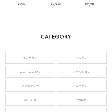
Artwork by
(297×420mm) Art
ッティ社
¥902
¥7,920
¥2,200
Charlotte Trounce
Print Artwork by
Sue Doeksen
CATEGORY
インテリア
キッチン
カゴ・カゴBAG
ファッション
アクセサリー
ガーデン
Art Print
WRAP