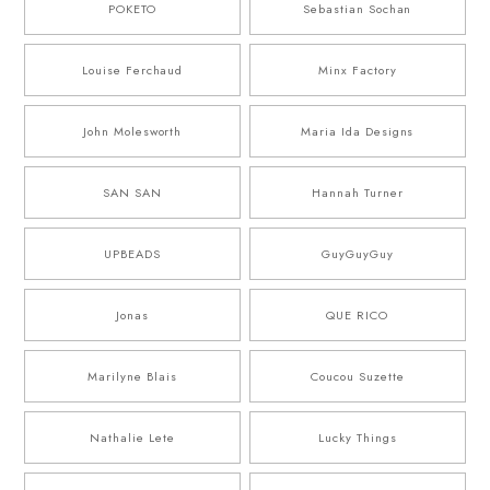
POKETO
Sebastian Sochan
Louise Ferchaud
Minx Factory
John Molesworth
Maria Ida Designs
SAN SAN
Hannah Turner
UPBEADS
GuyGuyGuy
Jonas
QUE RICO
Marilyne Blais
Coucou Suzette
Nathalie Lete
Lucky Things