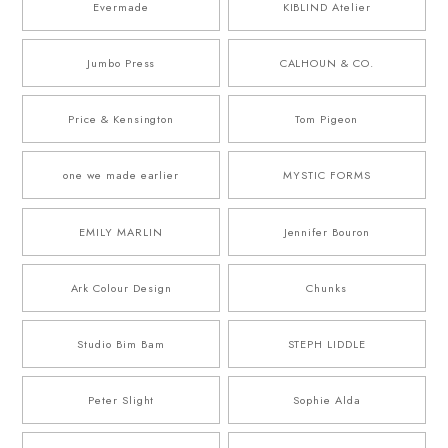
Evermade
KIBLIND Atelier
Jumbo Press
CALHOUN & CO.
Price & Kensington
Tom Pigeon
one we made earlier
MYSTIC FORMS
EMILY MARLIN
Jennifer Bouron
Ark Colour Design
Chunks
Studio Bim Bam
STEPH LIDDLE
Peter Slight
Sophie Alda