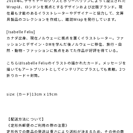
2010年にデザイナーのクリスとポリーハリソンによって設立された
Wrapは、ロンドンを拠点とするデザインおよび出版ブランド。現
在最も才能のあるイラストレーターやデザイナーと協力して、文房
具製品のコレクションを作成し、雑誌Wrapを発行しています。
[Isabelle Feliu]
カナダ出身、現在ノルウェーに拠点を置くイラストレーター。ファ
ッションとデザイン・DMを学んだ後ノルウェーに移住、旅行・自
然・動物・ファッションに焦点をあてた作品が好評を得ている。
こちらはIsabelle Feliuのイラストの描かれたカード。メッセージを
描いてもアートプリントとしてインテリアにプラスしても素敵。2つ
折りカード＋封筒。
size: (カード)13cm x 19cm
【配送方法について】
《定形外郵便のご利用の際の注意》
定形外での商品の発送は重さにより送料が決まるため、その他の商