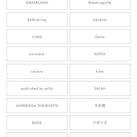
KIKKERLAND
Bloomingville
&Klevering
stacksto,
CINQ
Goma
enunana
KAYOU
cocoiro
hiba
published by collé
SALAH
AMEERIEGA TORIBITATTA
その他
BOOK
イギリス