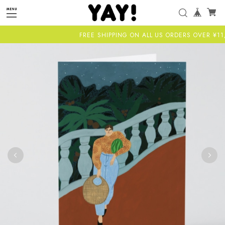
FREE SHIPPING ON ALL US ORDERS OVER ¥11,00