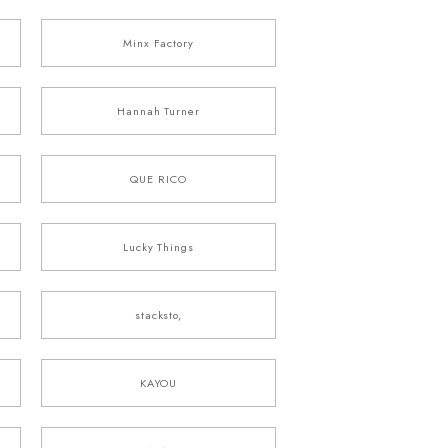
Minx Factory
Hannah Turner
QUE RICO
Lucky Things
stacksto,
KAYOU