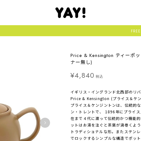
FREE SHIPPIN
Price & Kensington ティ
ナー無し)
¥4,840
税込
イギリス・イングランド北西部のリ
Price & Kensington (プラ
プライス＆ケンジントンは、伝統的
ン・トレントで、 1896年にプラ
在まで４代に渡って伝統的かつ機能的
ットはお湯を注ぐと茶葉が渦巻くよう
トラディショナルな形。またステンレ
でロックするシンプルな構造でポッ