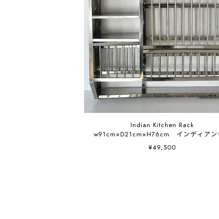
Indian Kitchen Rack
w91cm×D21cm×H76cm インディア
チンラック 大型 ステンレス 棚
¥49,500