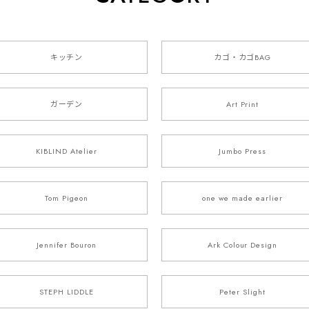
キッチン
カゴ・カゴBAG
ガーデン
Art Print
KIBLIND Atelier
Jumbo Press
Tom Pigeon
one we made earlier
Jennifer Bouron
Ark Colour Design
STEPH LIDDLE
Peter Slight