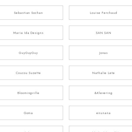
Sebastian Sochan
Louise Ferchaud
Maria Ida Designs
SAN SAN
GuyGuyGuy
Jonas
Coucou Suzette
Nathalie Lete
Bloomingville
&Klevering
Goma
enunana