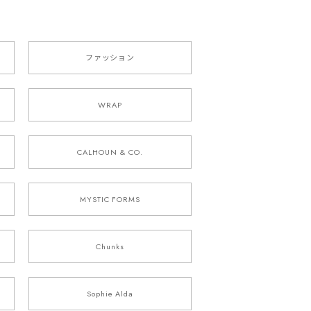
ファッション
WRAP
CALHOUN & CO.
MYSTIC FORMS
Chunks
Sophie Alda