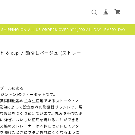
G ON ALL US ORDERS OVER ¥11,000-ALL DAY ,EVERY DAY
ーポット 6 cup / 艶なしベージュ (ストレー
バプールにある
イス＆ケンジントン)のティーポットです。
な英国陶磁器の主な生産地であるストーク・オ
イス兄弟によって設立された陶磁器ブランドで、現
な製品をつくり続けています。丸みを帯びたポ
に泳ぎ、おいしい紅茶を淹れることができる
ス製のストレーナーは本体にセットしてフタ
トを傾けたときにフタが外れにくくなるように