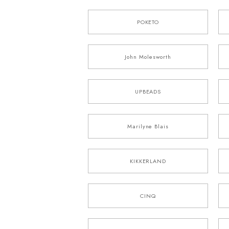
POKETO
John Molesworth
UPBEADS
Marilyne Blais
KIKKERLAND
CINQ