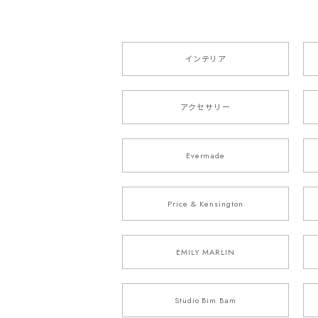
インテリア
アクセサリー
Evermade
Price & Kensington
EMILY MARLIN
Studio Bim Bam