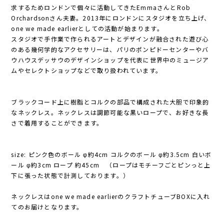
求するためロンドンで個々に活動してきたEmmaさんとRob
Orchardsonさん夫妻。2013年にロンドンにスタジオを立ち上げ、
one we made earlierとしての活動が始まります。
スタジオで手作業で作られるアートとデザインが融合された遊び心
のある幾何学的なアクセサリーは、パリのポンピドーセンターやバ
ウハウスデッサウのデザインショップを代表に世界中のミュージア
ムやセレクトショップなどで取り扱われています。
ブラックコード上に樹脂とコルクの部品で構成された大胆で印象的
なネックレス。ネックレスは調節可能な黒いロープで、お好きな長
さで着用することができます。
size: ピンク色のボール φ約4cm コルクのボール φ約3.5cm 白いボ
ール φ約3cm ロープ 約45cm （ロープはモチーフごとピンっと上
下に張った状態で計測しております。）
ネックレスはone we made earlierのクラフトチューブBOXに入れ
てのお届けとなります。