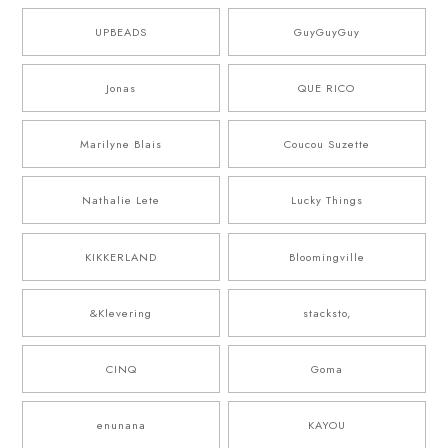
UPBEADS
GuyGuyGuy
Jonas
QUE RICO
Marilyne Blais
Coucou Suzette
Nathalie Lete
Lucky Things
KIKKERLAND
Bloomingville
&Klevering
stacksto,
CINQ
Goma
enunana
KAYOU