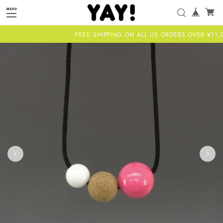
FREE SHIPPING ON ALL US ORDERS OVER ¥11,000