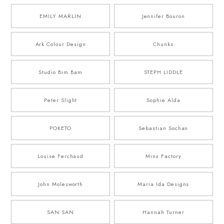
EMILY MARLIN
Jennifer Bouron
Ark Colour Design
Chunks
Studio Bim Bam
STEPH LIDDLE
Peter Slight
Sophie Alda
POKETO
Sebastian Sochan
Louise Ferchaud
Minx Factory
John Molesworth
Maria Ida Designs
SAN SAN
Hannah Turner