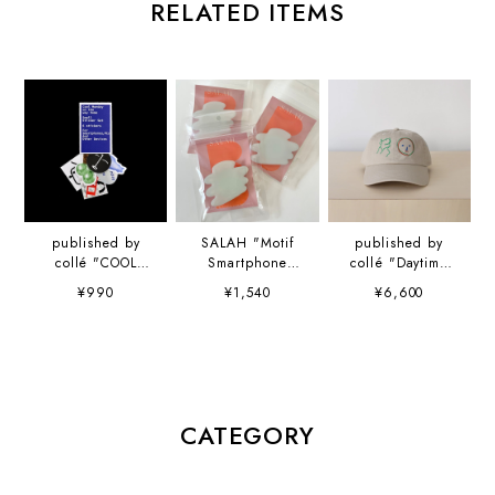
RELATED ITEMS
published by
SALAH "Motif
published by
collé "COOL
Smartphone
collé "Daytime
MONDAY ON
Grip" スマホグリ
Dance cap" 山口
¥990
¥1,540
¥6,600
THE WAY HOME
ップ
崇多
small sticker set"
山口崇多
CATEGORY