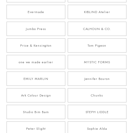
Evermade
KIBLIND Atelier
Jumbo Press
CALHOUN & CO.
Price & Kensington
Tom Pigeon
one we made earlier
MYSTIC FORMS
EMILY MARLIN
Jennifer Bouron
Ark Colour Design
Chunks
Studio Bim Bam
STEPH LIDDLE
Peter Slight
Sophie Alda