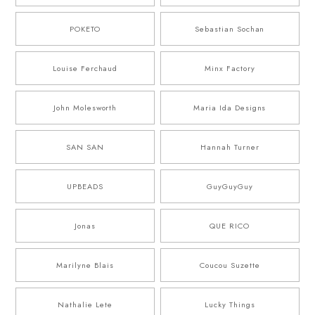
POKETO
Sebastian Sochan
Louise Ferchaud
Minx Factory
John Molesworth
Maria Ida Designs
SAN SAN
Hannah Turner
UPBEADS
GuyGuyGuy
Jonas
QUE RICO
Marilyne Blais
Coucou Suzette
Nathalie Lete
Lucky Things