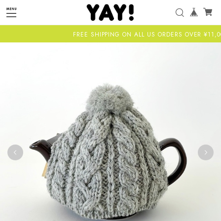
FREE SHIPPING ON ALL US ORDERS OVER ¥11,000