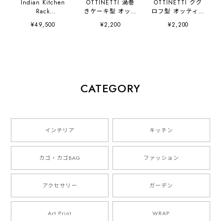
Indian Kitchen
OTTINETTI 渦巻
OTTINETTI クグ
Rack
きケーキ型 オッテ
ロフ型 オッティネ
w91cm×D21cm×H
ィネッティ社
ッティ社
¥49,500
¥2,200
¥2,200
76cm インディ
アンキッチンラッ
ク 大型 ステンレ
ス 棚
CATEGORY
インテリア
キッチン
カゴ・カゴBAG
ファッション
アクセサリー
ガーデン
Art Print
WRAP