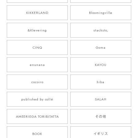
KIKKERLAND
Bloomingville
&Klevering
stacksto,
CINQ
Goma
enunana
KAYOU
cocoiro
hiba
published by collé
SALAH
AMEERIEGA TORIBITATTA
その他
BOOK
イギリス