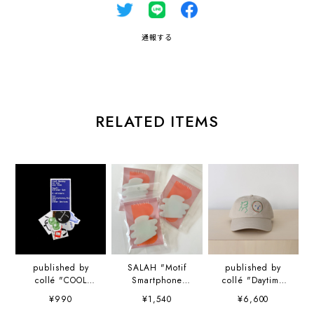
通報する
RELATED ITEMS
published by
SALAH "Motif
published by
collé "COOL
Smartphone
collé "Daytime
MONDAY ON
Grip" スマホグリ
Dance cap" 山口
¥990
¥1,540
¥6,600
THE WAY HOME
ップ
崇多