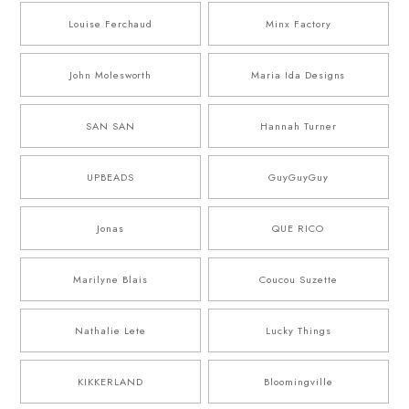
Louise Ferchaud
Minx Factory
John Molesworth
Maria Ida Designs
SAN SAN
Hannah Turner
UPBEADS
GuyGuyGuy
Jonas
QUE RICO
Marilyne Blais
Coucou Suzette
Nathalie Lete
Lucky Things
KIKKERLAND
Bloomingville