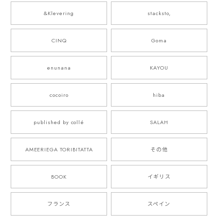
&Klevering
stacksto,
CINQ
Goma
enunana
KAYOU
cocoiro
hiba
published by collé
SALAH
AMEERIEGA TORIBITATTA
その他
BOOK
イギリス
フランス
スペイン