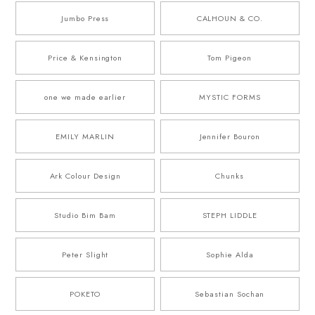
Jumbo Press
CALHOUN & CO.
Price & Kensington
Tom Pigeon
one we made earlier
MYSTIC FORMS
EMILY MARLIN
Jennifer Bouron
Ark Colour Design
Chunks
Studio Bim Bam
STEPH LIDDLE
Peter Slight
Sophie Alda
POKETO
Sebastian Sochan