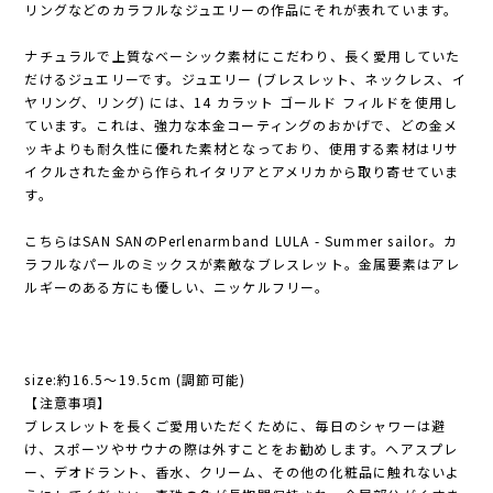
リングなどのカラフルなジュエリーの作品にそれが表れています。
ナチュラルで上質なベーシック素材にこだわり、長く愛用していた
だけるジュエリーです。ジュエリー (ブレスレット、ネックレス、イ
ヤリング、リング) には、14 カラット ゴールド フィルドを使用し
ています。これは、強力な本金コーティングのおかげで、どの金メ
ッキよりも耐久性に優れた素材となっており、使用する素材はリサ
イクルされた金から作られイタリアとアメリカから取り寄せていま
す。
こちらはSAN SANのPerlenarmband LULA - Summer sailor。カ
ラフルなパールのミックスが素敵なブレスレット。金属要素はアレ
ルギーのある方にも優しい、ニッケルフリー。
size:約16.5～19.5cm (調節可能)
【注意事項】
ブレスレットを長くご愛用いただくために、毎日のシャワーは避
け、スポーツやサウナの際は外すことをお勧めします。ヘアスプレ
ー、デオドラント、香水、クリーム、その他の化粧品に触れないよ