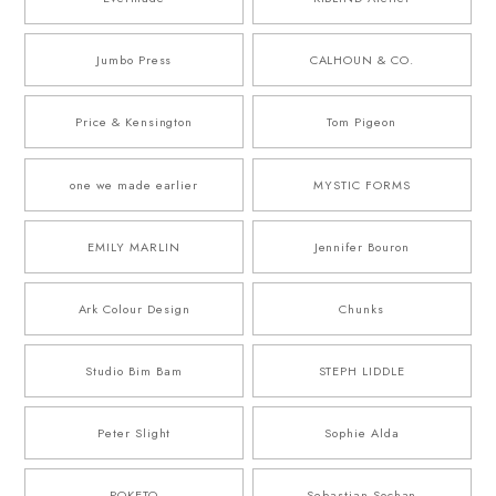
Jumbo Press
CALHOUN & CO.
Price & Kensington
Tom Pigeon
one we made earlier
MYSTIC FORMS
EMILY MARLIN
Jennifer Bouron
Ark Colour Design
Chunks
Studio Bim Bam
STEPH LIDDLE
Peter Slight
Sophie Alda
POKETO
Sebastian Sochan