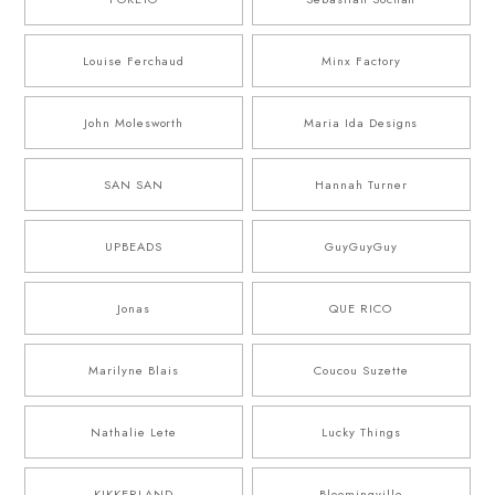
Louise Ferchaud
Minx Factory
John Molesworth
Maria Ida Designs
SAN SAN
Hannah Turner
UPBEADS
GuyGuyGuy
Jonas
QUE RICO
Marilyne Blais
Coucou Suzette
Nathalie Lete
Lucky Things
KIKKERLAND
Bloomingville