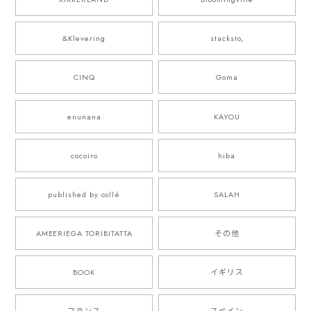
&Klevering
stacksto,
CINQ
Goma
enunana
KAYOU
cocoiro
hiba
published by collé
SALAH
AMEERIEGA TORIBITATTA
その他
BOOK
イギリス
フランス
スペイン