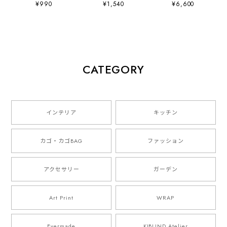
¥990
¥1,540
¥6,600
THE WAY HOME
ップ
崇多
small sticker set"
山口崇多
CATEGORY
インテリア
キッチン
カゴ・カゴBAG
ファッション
アクセサリー
ガーデン
Art Print
WRAP
Evermade
KIBLIND Atelier