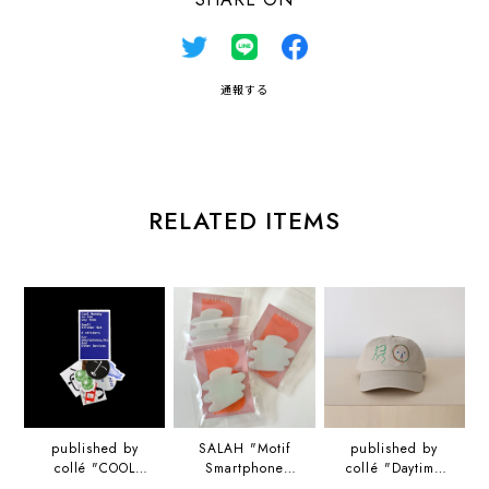
通報する
RELATED ITEMS
published by
SALAH "Motif
published by
collé "COOL
Smartphone
collé "Daytime
MONDAY ON
Grip" スマホグリ
Dance cap" 山口