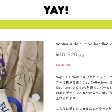
Sophie Alda "Jumbo handled d
¥18,920
税込
SOLD OUT
Sophie Aldaはイギリスのセラ
ニーに拠点を置くClay Collecti
Counterslip Clayの創設メ
のあるデザインと鮮やかな色、魅力的
上げられます。
こちらは美しいフォルムとパターンが特徴の"J