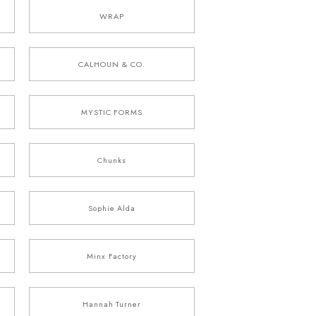
WRAP
CALHOUN & CO.
MYSTIC FORMS
Chunks
Sophie Alda
Minx Factory
Hannah Turner