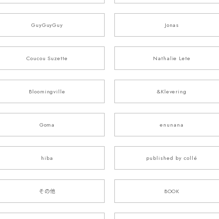
GuyGuyGuy
Jonas
Coucou Suzette
Nathalie Lete
Bloomingville
&Klevering
Goma
enunana
hiba
published by collé
その他
BOOK