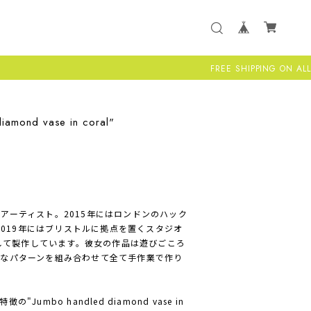
FREE SHIPPING ON ALL US ORDERS
iamond vase in coral"
ミックアーティスト。2015年にはロンドンのハック
ve、2019年にはブリストルに拠点を置くスタジオ
ンバーとして製作しています。彼女の作品は遊びごころ
なパターンを組み合わせて全て手作業で作り
umbo handled diamond vase in