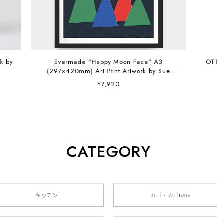
Evermade "Happy Moon Face" A3
OT
(297×420mm) Art Print Artwork by Sue
Doeksen
¥7,920
CATEGORY
キッチン
カゴ・カゴBAG