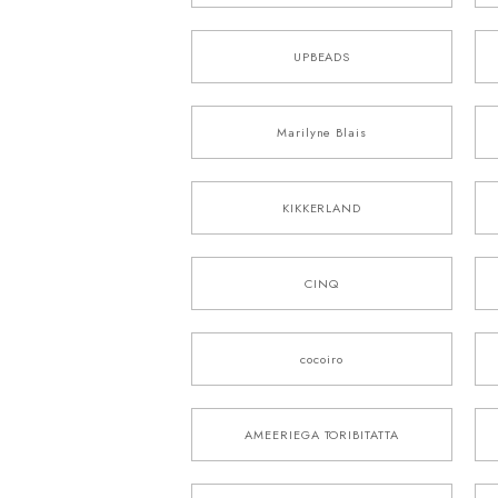
UPBEADS
Marilyne Blais
KIKKERLAND
CINQ
cocoiro
AMEERIEGA TORIBITATTA