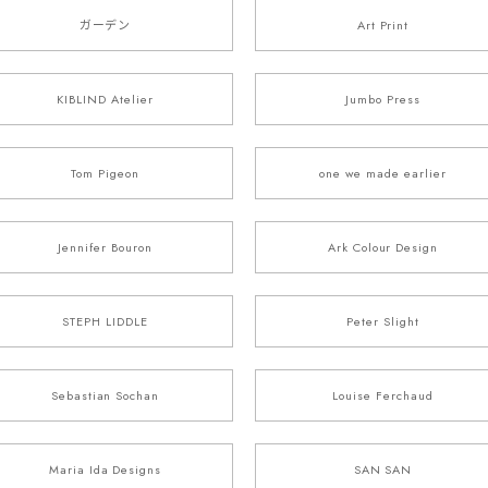
ガーデン
Art Print
KIBLIND Atelier
Jumbo Press
Tom Pigeon
one we made earlier
Jennifer Bouron
Ark Colour Design
STEPH LIDDLE
Peter Slight
Sebastian Sochan
Louise Ferchaud
Maria Ida Designs
SAN SAN