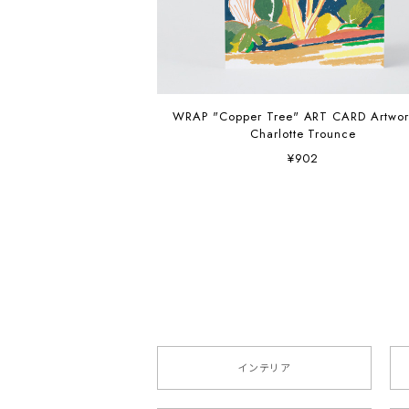
WRAP "Copper Tree" ART CARD Artwork by
Charlotte Trounce
¥902
インテリア