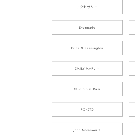
アクセサリー
Evermade
Price & Kensington
EMILY MARLIN
Studio Bim Bam
POKETO
John Molesworth