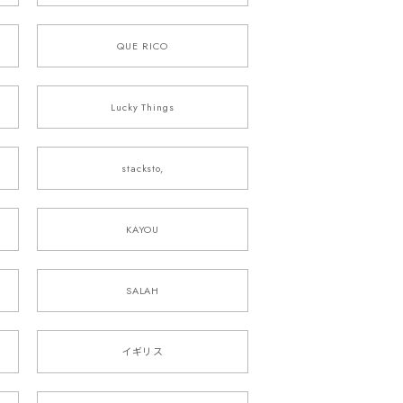
QUE RICO
Lucky Things
stacksto,
KAYOU
SALAH
イギリス