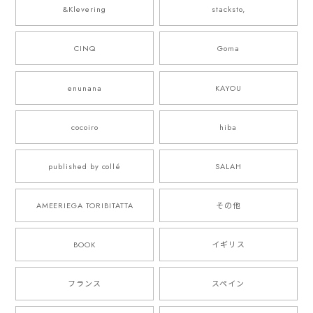
&Klevering
stacksto,
CINQ
Goma
enunana
KAYOU
cocoiro
hiba
published by collé
SALAH
AMEERIEGA TORIBITATTA
その他
BOOK
イギリス
フランス
スペイン