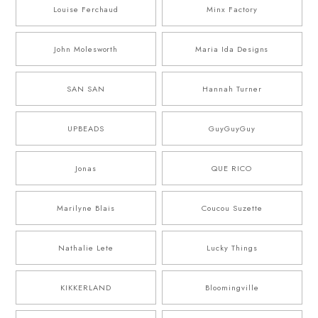
Louise Ferchaud
Minx Factory
John Molesworth
Maria Ida Designs
SAN SAN
Hannah Turner
UPBEADS
GuyGuyGuy
Jonas
QUE RICO
Marilyne Blais
Coucou Suzette
Nathalie Lete
Lucky Things
KIKKERLAND
Bloomingville