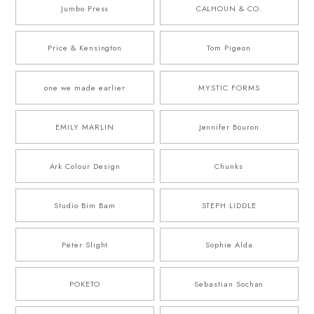
Jumbo Press
CALHOUN & CO.
Price & Kensington
Tom Pigeon
one we made earlier
MYSTIC FORMS
EMILY MARLIN
Jennifer Bouron
Ark Colour Design
Chunks
Studio Bim Bam
STEPH LIDDLE
Peter Slight
Sophie Alda
POKETO
Sebastian Sochan