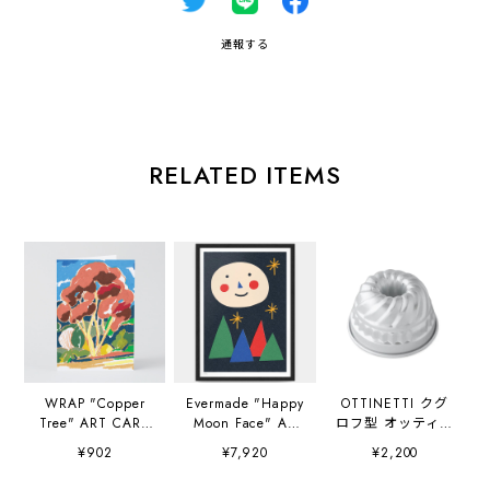
通報する
RELATED ITEMS
WRAP "Copper
Evermade "Happy
OTTINETTI クグ
Tree" ART CARD
Moon Face" A3
ロフ型 オッティネ
Artwork by
(297×420mm) Art
ッティ社
¥902
¥7,920
¥2,200
Charlotte Trounce
Print Artwork by
Sue Doeksen