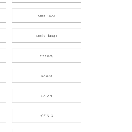
QUE RICO
Lucky Things
stacksto,
KAYOU
SALAH
イギリス