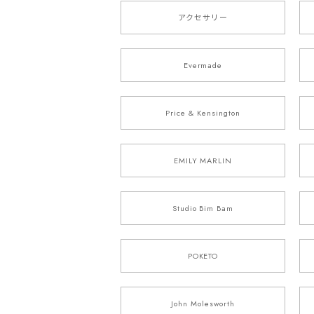
アクセサリー
Evermade
Price & Kensington
EMILY MARLIN
Studio Bim Bam
POKETO
John Molesworth