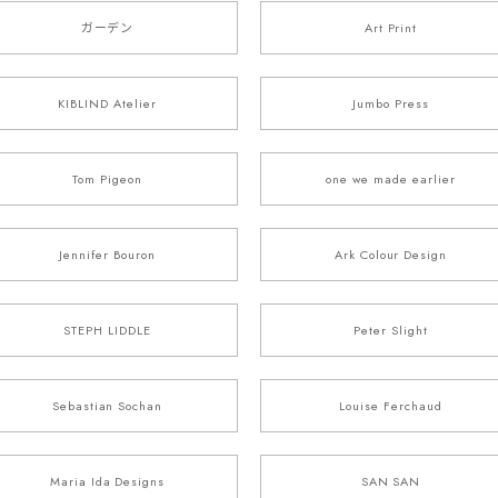
ガーデン
Art Print
KIBLIND Atelier
Jumbo Press
Tom Pigeon
one we made earlier
Jennifer Bouron
Ark Colour Design
STEPH LIDDLE
Peter Slight
Sebastian Sochan
Louise Ferchaud
Maria Ida Designs
SAN SAN