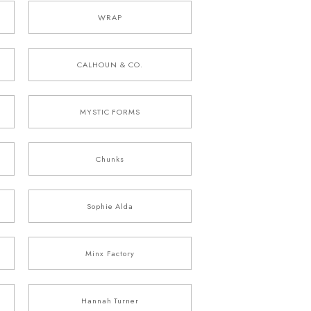
WRAP
CALHOUN & CO.
MYSTIC FORMS
Chunks
Sophie Alda
Minx Factory
Hannah Turner