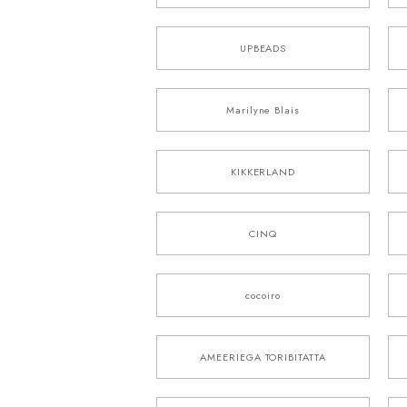
UPBEADS
Marilyne Blais
KIKKERLAND
CINQ
cocoiro
AMEERIEGA TORIBITATTA