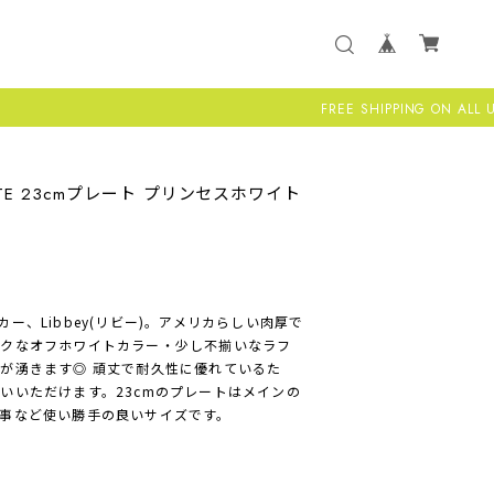
FREE SHIPPING ON ALL US ORDERS 
 WHITE 23cmプレート プリンセスホワイト
ー、Libbey(リビー)。アメリカらしい肉厚で
イクなオフホワイトカラー・少し不揃いなラフ
が湧きます◎ 頑丈で耐久性に優れているた
いいただけます。23cmのプレートはメインの
事など使い勝手の良いサイズです。