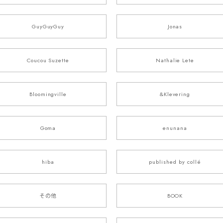
GuyGuyGuy
Jonas
Coucou Suzette
Nathalie Lete
Bloomingville
&Klevering
Goma
enunana
hiba
published by collé
その他
BOOK