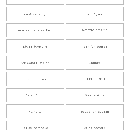
Price & Kensington
Tom Pigeon
one we made earlier
MYSTIC FORMS
EMILY MARLIN
Jennifer Bouron
Ark Colour Design
Chunks
Studio Bim Bam
STEPH LIDDLE
Peter Slight
Sophie Alda
POKETO
Sebastian Sochan
Louise Ferchaud
Minx Factory