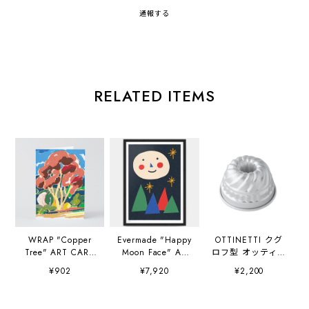
通報する
RELATED ITEMS
WRAP "Copper
Evermade "Happy
OTTINETTI クグ
Tree" ART CARD
Moon Face" A3
ロフ型 オッティネ
Artwork by
(297×420mm) Art
ッティ社
¥902
¥7,920
¥2,200
Charlotte Trounce
Print Artwork by
Sue Doeksen