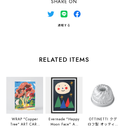
SHARE ON
通報する
RELATED ITEMS
WRAP "Copper
Evermade "Happy
OTTINETTI クグ
Tree" ART CARD
Moon Face" A3
ロフ型 オッティネ