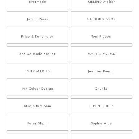
Evermade
KIBLIND Atelier
Jumbo Press
CALHOUN & CO.
Price & Kensington
Tom Pigeon
one we made earlier
MYSTIC FORMS
EMILY MARLIN
Jennifer Bouron
Ark Colour Design
Chunks
Studio Bim Bam
STEPH LIDDLE
Peter Slight
Sophie Alda