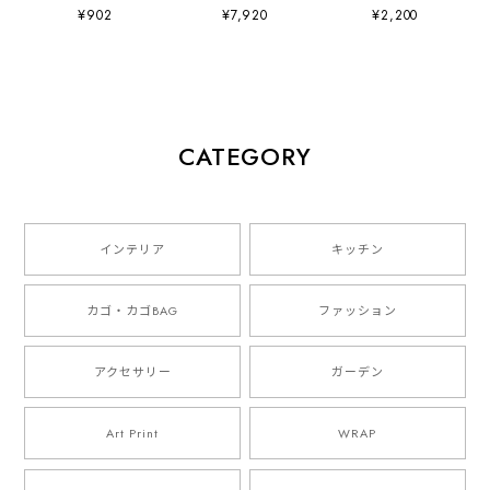
Artwork by
(297×420mm) Art
ッティ社
¥902
¥7,920
¥2,200
Charlotte Trounce
Print Artwork by
Sue Doeksen
CATEGORY
インテリア
キッチン
カゴ・カゴBAG
ファッション
アクセサリー
ガーデン
Art Print
WRAP