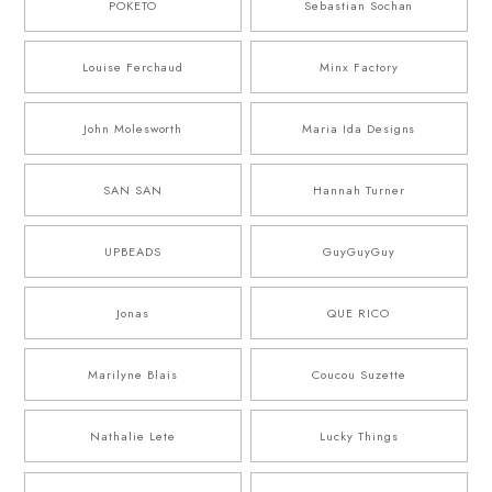
POKETO
Sebastian Sochan
Louise Ferchaud
Minx Factory
John Molesworth
Maria Ida Designs
SAN SAN
Hannah Turner
UPBEADS
GuyGuyGuy
Jonas
QUE RICO
Marilyne Blais
Coucou Suzette
Nathalie Lete
Lucky Things