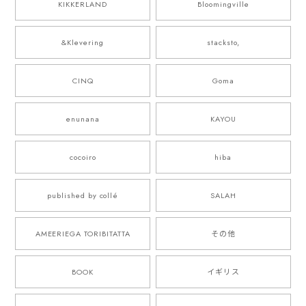
KIKKERLAND
Bloomingville
&Klevering
stacksto,
CINQ
Goma
enunana
KAYOU
cocoiro
hiba
published by collé
SALAH
AMEERIEGA TORIBITATTA
その他
BOOK
イギリス