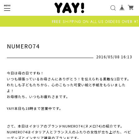
FREE SHIPPING ON ALL US ORDERS OVER ¥11,000-A
NUMERO74
2016/05/08 16:13
今日は母の日ですね！
いつも頑張っているお母さんにありがとう！を伝えられる素敵な1日です。
わたしも子どもたちから、心のこもった可愛い絵と手紙をもらいました
よ！
お母様たち、いつもお疲れさまです。
YAY!本日も18時まで営業中です。
さて、本日はイタリアのブランドNUMERO74 (ヌメロ74)の紹介です。
NUMERO74はイタリア人とフランス人のふたりの女性が立ち上げた、ベビ
ーグッズとインテリア雑貨のブランドです。