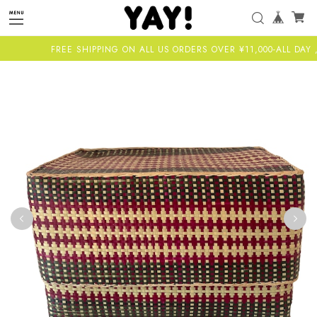
FREE SHIPPING ON ALL US ORDERS OVER ¥11,000-ALL DAY ,E