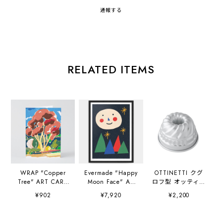
通報する
RELATED ITEMS
WRAP "Copper
Evermade "Happy
OTTINETTI クグ
Tree" ART CARD
Moon Face" A3
ロフ型 オッティネ
Artwork by
(297×420mm) Art
ッティ社
¥902
¥7,920
¥2,200
Charlotte Trounce
Print Artwork by
Sue Doeksen