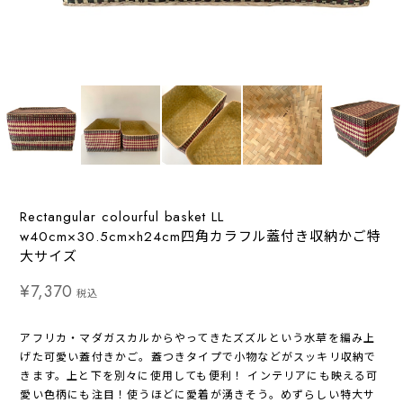
Rectangular colourful basket LL
w40cm×30.5cm×h24cm四角カラフル蓋付き収納かご特
大サイズ
¥7,370
税込
アフリカ・マダガスカルからやってきたズズルという水草を編み上
げた可愛い蓋付きかご。蓋つきタイプで小物などがスッキリ収納で
きます。上と下を別々に使用しても便利！ インテリアにも映える可
愛い色柄にも注目！使うほどに愛着が湧きそう。めずらしい特大サ