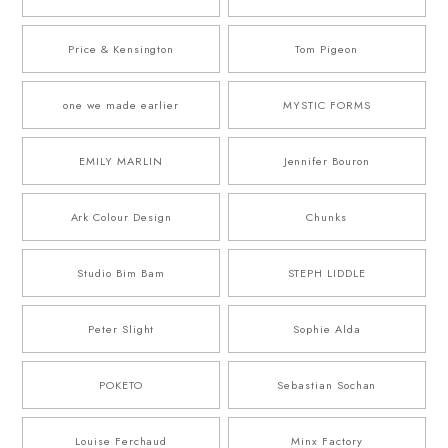
Price & Kensington
Tom Pigeon
one we made earlier
MYSTIC FORMS
EMILY MARLIN
Jennifer Bouron
Ark Colour Design
Chunks
Studio Bim Bam
STEPH LIDDLE
Peter Slight
Sophie Alda
POKETO
Sebastian Sochan
Louise Ferchaud
Minx Factory