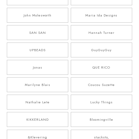
John Molesworth
Maria Ida Designs
SAN SAN
Hannah Turner
UPBEADS
GuyGuyGuy
Jonas
QUE RICO
Marilyne Blais
Coucou Suzette
Nathalie Lete
Lucky Things
KIKKERLAND
Bloomingville
&Klevering
stacksto,