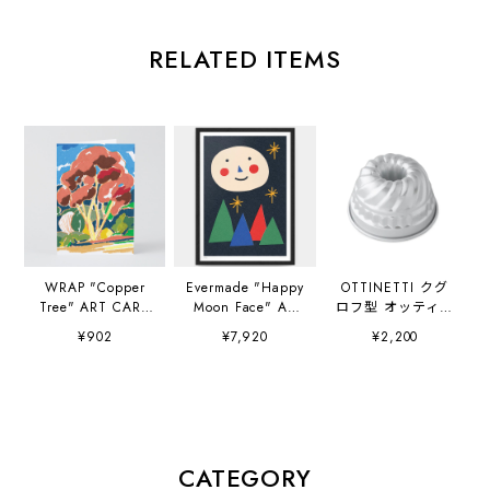
RELATED ITEMS
WRAP "Copper
Evermade "Happy
OTTINETTI クグ
Tree" ART CARD
Moon Face" A3
ロフ型 オッティネ
Artwork by
(297×420mm) Art
ッティ社
¥902
¥7,920
¥2,200
Charlotte Trounce
Print Artwork by
Sue Doeksen
CATEGORY