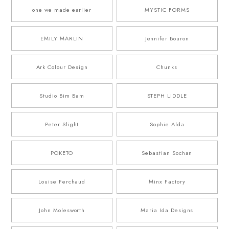
one we made earlier
MYSTIC FORMS
EMILY MARLIN
Jennifer Bouron
Ark Colour Design
Chunks
Studio Bim Bam
STEPH LIDDLE
Peter Slight
Sophie Alda
POKETO
Sebastian Sochan
Louise Ferchaud
Minx Factory
John Molesworth
Maria Ida Designs