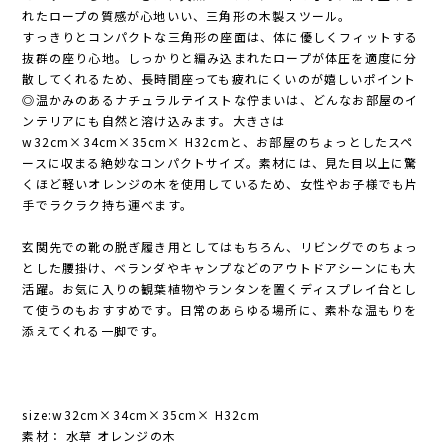
れたロープの質感が心地いい、三角形の木製スツール。
すっきりとコンパクトな三角形の座面は、体に優しくフィットする
抜群の座り心地。しっかりと編み込まれたロープが体圧を適度に分
散してくれるため、長時間座っても疲れにくいのが嬉しいポイント
◎温かみのあるナチュラルテイストな佇まいは、どんなお部屋のイ
ンテリアにも自然と溶け込みます。大きさは
w32cm×34cm×35cm× H32cmと、お部屋のちょっとしたスペ
ースに収まる絶妙なコンパクトサイズ。素材には、見た目以上に驚
くほど軽いオレンジの木を使用しているため、女性やお子様でも片
手でラクラク持ち運べます。
玄関先での靴の脱ぎ履き用としてはもちろん、リビングでのちょっ
とした腰掛け、ベランダやキャンプなどのアウトドアシーンにも大
活躍。お気に入りの観葉植物やランタンを置くディスプレイ台とし
て使うのもおすすめです。日常のあらゆる場所に、素朴な温もりを
添えてくれる一脚です。
size:w32cm×34cm×35cm× H32cm
素材： 水草 オレンジの木