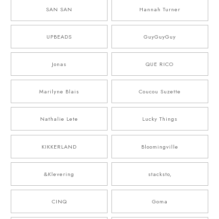
SAN SAN
Hannah Turner
UPBEADS
GuyGuyGuy
Jonas
QUE RICO
Marilyne Blais
Coucou Suzette
Nathalie Lete
Lucky Things
KIKKERLAND
Bloomingville
&Klevering
stacksto,
CINQ
Goma