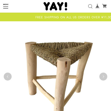
FREE SHIPPING ON ALL US ORDERS OVER ¥11,000-