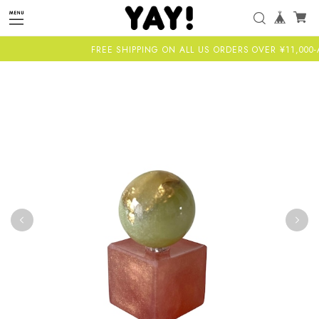
FREE SHIPPING ON ALL US ORDERS OVER ¥11,000-AL