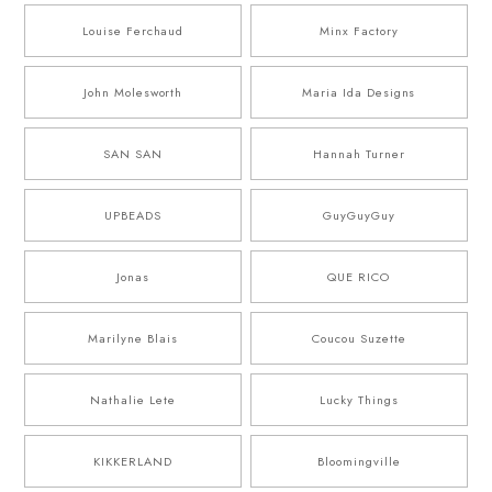
Louise Ferchaud
Minx Factory
John Molesworth
Maria Ida Designs
SAN SAN
Hannah Turner
UPBEADS
GuyGuyGuy
Jonas
QUE RICO
Marilyne Blais
Coucou Suzette
Nathalie Lete
Lucky Things
KIKKERLAND
Bloomingville