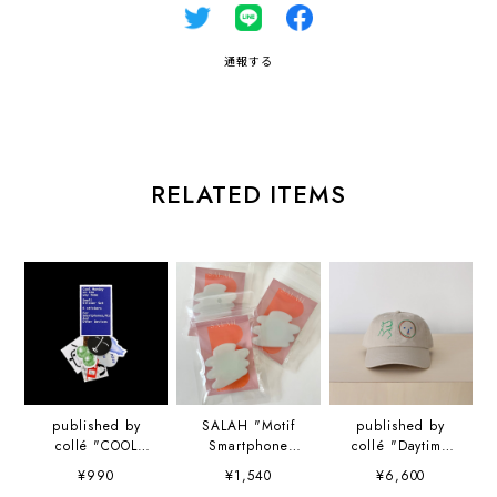
通報する
RELATED ITEMS
published by
SALAH "Motif
published by
collé "COOL
Smartphone
collé "Daytime
MONDAY ON
Grip" スマホグリ
Dance cap" 山口
¥990
¥1,540
¥6,600
THE WAY HOME
ップ
崇多