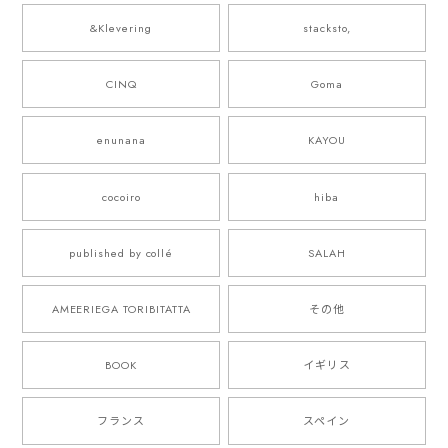
&Klevering
stacksto,
CINQ
Goma
enunana
KAYOU
cocoiro
hiba
published by collé
SALAH
AMEERIEGA TORIBITATTA
その他
BOOK
イギリス
フランス
スペイン