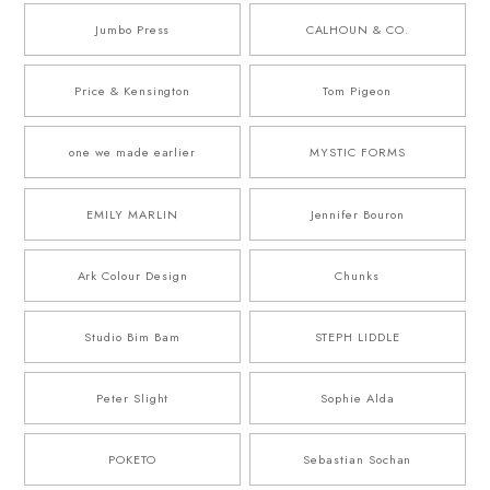
Jumbo Press
CALHOUN & CO.
Price & Kensington
Tom Pigeon
one we made earlier
MYSTIC FORMS
EMILY MARLIN
Jennifer Bouron
Ark Colour Design
Chunks
Studio Bim Bam
STEPH LIDDLE
Peter Slight
Sophie Alda
POKETO
Sebastian Sochan