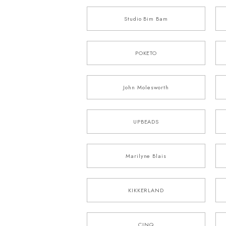
Studio Bim Bam
POKETO
John Molesworth
UPBEADS
Marilyne Blais
KIKKERLAND
CINQ