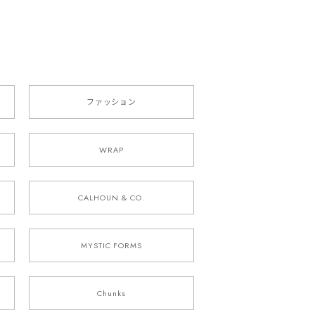
ファッション
WRAP
CALHOUN & CO.
MYSTIC FORMS
Chunks