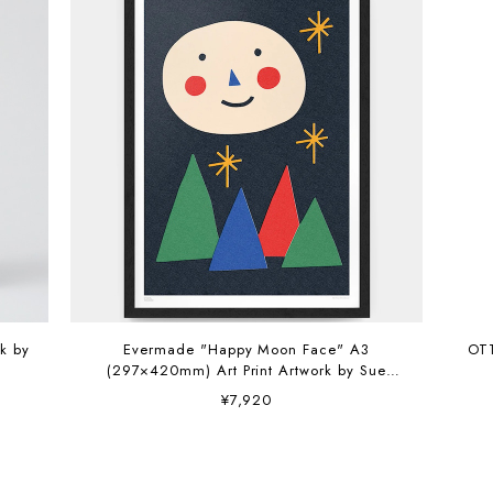
Evermade "Happy Moon Face" A3
OT
(297×420mm) Art Print Artwork by Sue
Doeksen
¥7,920