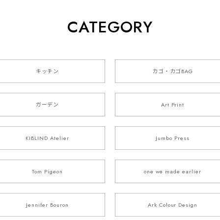
CATEGORY
キッチン
カゴ・カゴBAG
ガーデン
Art Print
KIBLIND Atelier
Jumbo Press
Tom Pigeon
one we made earlier
Jennifer Bouron
Ark Colour Design