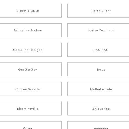
STEPH LIDDLE
Peter Slight
Sebastian Sochan
Louise Ferchaud
Maria Ida Designs
SAN SAN
GuyGuyGuy
Jonas
Coucou Suzette
Nathalie Lete
Bloomingville
&Klevering
Goma
enunana