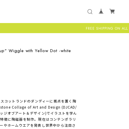
FREE SHIPPING ON ALL US ORDERS 
" Wiggle with Yellow Dot -white
ル)は、スコットランドのダンディーに拠点を置く陶
e Collage of Art and Design (DJCAD/
ッジオブアート＆デザイン)でイラストを学ん
を特徴に陶磁器を制作。現在はコンテンポラリ
ーやホームウエアを発表し世界中から注目さ