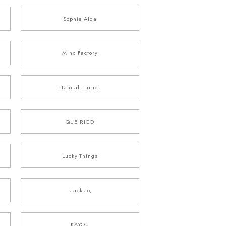
Sophie Alda
Minx Factory
Hannah Turner
QUE RICO
Lucky Things
stacksto,
KAYOU