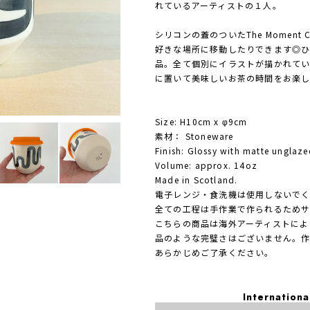
れているアーティストの１人。
シリコンの蓋のついたThe Momen
好きな場所に移動したりできます◎
品。全て個別にイラストが描かれて
に置いて美味しいお茶の時間をお楽
Size: H10cm x φ9cm
素材： Stoneware
Finish: Glossy with matte unglaz
Volume: approx. 14oz
Made in Scotland.
電子レンジ・食洗機は使用しないで
全ての工程は手作業で作られるためサ
こちらの商品は海外アーティストによ
品のような完璧さはございません。作
あらかじめご了承ください。
Internationa