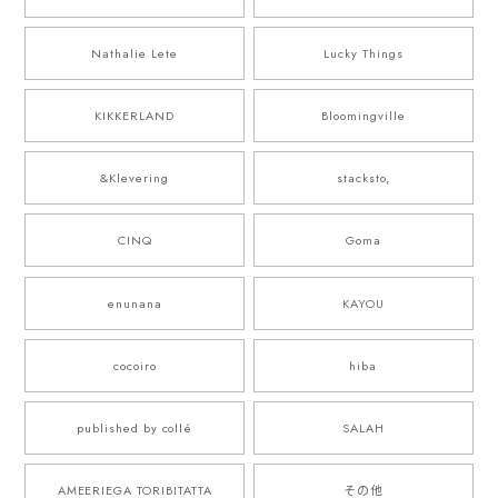
Nathalie Lete
Lucky Things
KIKKERLAND
Bloomingville
&Klevering
stacksto,
CINQ
Goma
enunana
KAYOU
cocoiro
hiba
published by collé
SALAH
AMEERIEGA TORIBITATTA
その他