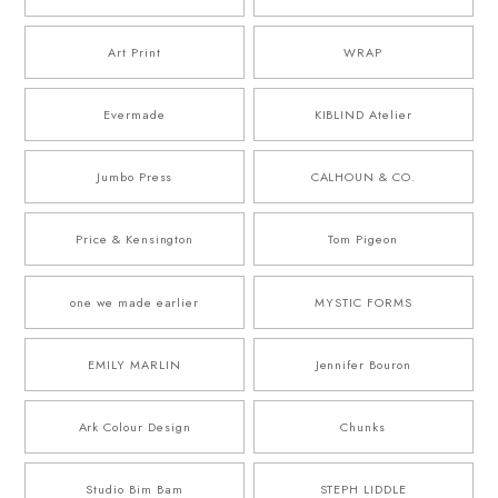
Art Print
WRAP
Evermade
KIBLIND Atelier
Jumbo Press
CALHOUN & CO.
Price & Kensington
Tom Pigeon
one we made earlier
MYSTIC FORMS
EMILY MARLIN
Jennifer Bouron
Ark Colour Design
Chunks
Studio Bim Bam
STEPH LIDDLE