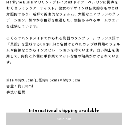
Marilyne Blais(マリリン・ブレイス)はドイツ・ベルリンに拠点を
おくセラミックアーティスト。彼女のデザインは伝統的なものとは
対照的であり、新鮮で折衷的なフォルム、大胆なエアブラシのグラ
デーション、鮮やかな色彩を厳選した、個性あふれるホームウエア
を提供しています。
ろくろでハンドメイドで作られる陶器のタンブラー。フランス語で
「貝殻」を意味するCoquilleと名付けられたカップは貝殻のフォル
ムや曲線などからインスピレーションを得ています。白い陶土を使
用して、内側と外側に手作業でマットな色の釉薬がかけられていま
す。
size:Φ約9.5cm(口径約8.5cm)×h約9.5cm
容量：約330ml
手洗い推奨
International shipping available
Sold out