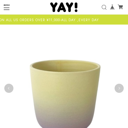
 ALL US ORDERS OVER ¥11,000-ALL DAY ,EVERY DAY