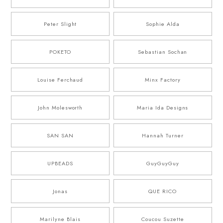
Peter Slight
Sophie Alda
POKETO
Sebastian Sochan
Louise Ferchaud
Minx Factory
John Molesworth
Maria Ida Designs
SAN SAN
Hannah Turner
UPBEADS
GuyGuyGuy
Jonas
QUE RICO
Marilyne Blais
Coucou Suzette