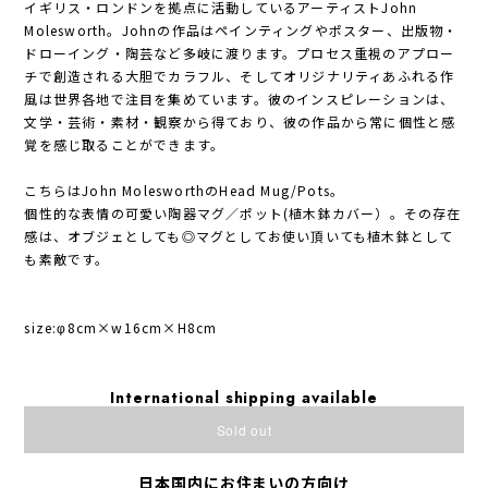
イギリス・ロンドンを拠点に活動しているアーティストJohn
Molesworth。Johnの作品はペインティングやポスター、出版物・
ドローイング・陶芸など多岐に渡ります。プロセス重視のアプロー
チで創造される大胆でカラフル、そしてオリジナリティあふれる作
風は世界各地で注目を集めています。彼のインスピレーションは、
文学・芸術・素材・観察から得ており、彼の作品から常に個性と感
覚を感じ取ることができます。
こちらはJohn MolesworthのHead Mug/Pots。
個性的な表情の可愛い陶器マグ／ポット(植木鉢カバー）。その存在
感は、オブジェとしても◎マグとしてお使い頂いても植木鉢として
も素敵です。
size:φ8cm×w16cm×H8cm
International shipping available
Sold out
日本国内にお住まいの方向け