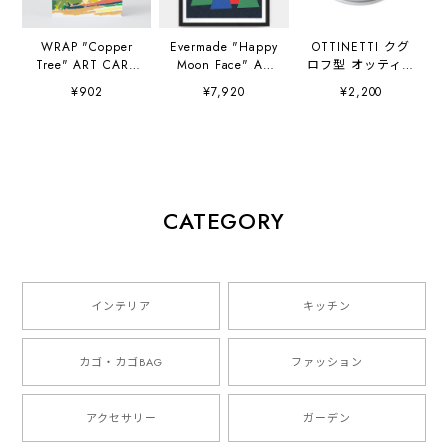
WRAP "Copper
Evermade "Happy
OTTINETTI クグ
Tree" ART CARD
Moon Face" A3
ロフ型 オッティネ
Artwork by
(297×420mm) Art
ッティ社
¥902
¥7,920
¥2,200
Charlotte Trounce
Print Artwork by
Sue Doeksen
CATEGORY
インテリア
キッチン
カゴ・カゴBAG
ファッション
アクセサリー
ガーデン