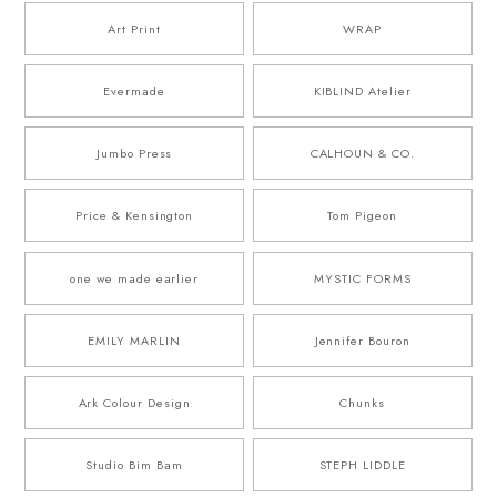
Art Print
WRAP
Evermade
KIBLIND Atelier
Jumbo Press
CALHOUN & CO.
Price & Kensington
Tom Pigeon
one we made earlier
MYSTIC FORMS
EMILY MARLIN
Jennifer Bouron
Ark Colour Design
Chunks
Studio Bim Bam
STEPH LIDDLE