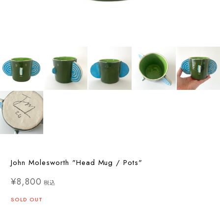
John Molesworth "Head Mug / Pots"
¥8,800
税込
SOLD OUT