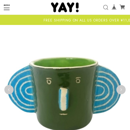
FREE SHIPPING ON ALL US ORDERS OVER ¥11,000