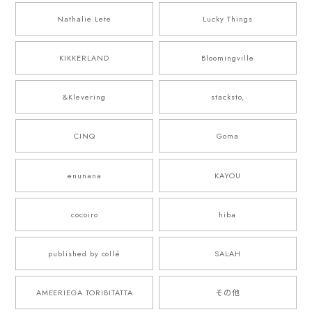
Nathalie Lete
Lucky Things
KIKKERLAND
Bloomingville
&Klevering
stacksto,
CINQ
Goma
enunana
KAYOU
cocoiro
hiba
published by collé
SALAH
AMEERIEGA TORIBITATTA
その他