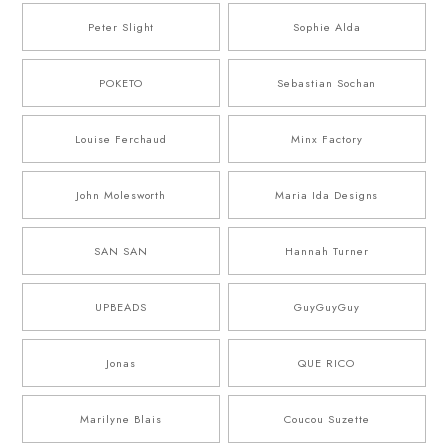
Peter Slight
Sophie Alda
POKETO
Sebastian Sochan
Louise Ferchaud
Minx Factory
John Molesworth
Maria Ida Designs
SAN SAN
Hannah Turner
UPBEADS
GuyGuyGuy
Jonas
QUE RICO
Marilyne Blais
Coucou Suzette