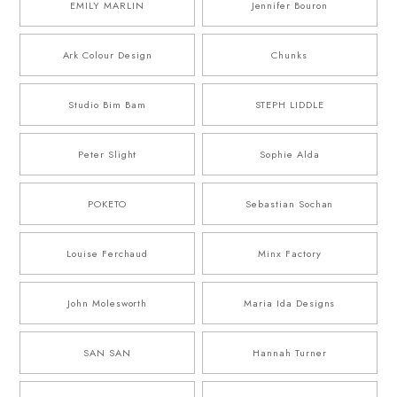
EMILY MARLIN
Jennifer Bouron
Ark Colour Design
Chunks
Studio Bim Bam
STEPH LIDDLE
Peter Slight
Sophie Alda
POKETO
Sebastian Sochan
Louise Ferchaud
Minx Factory
John Molesworth
Maria Ida Designs
SAN SAN
Hannah Turner