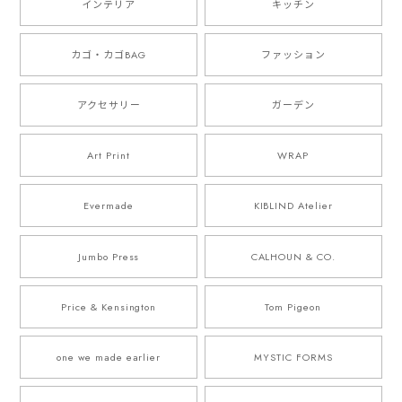
インテリア
キッチン
カゴ・カゴBAG
ファッション
アクセサリー
ガーデン
Art Print
WRAP
Evermade
KIBLIND Atelier
Jumbo Press
CALHOUN & CO.
Price & Kensington
Tom Pigeon
one we made earlier
MYSTIC FORMS