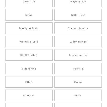
UPBEADS
GuyGuyGuy
Jonas
QUE RICO
Marilyne Blais
Coucou Suzette
Nathalie Lete
Lucky Things
KIKKERLAND
Bloomingville
&Klevering
stacksto,
CINQ
Goma
enunana
KAYOU