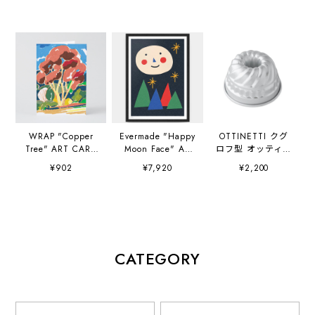
WRAP "Copper
Evermade "Happy
OTTINETTI クグ
Tree" ART CARD
Moon Face" A3
ロフ型 オッティネ
Artwork by
(297×420mm) Art
ッティ社
¥902
¥7,920
¥2,200
Charlotte Trounce
Print Artwork by
Sue Doeksen
CATEGORY