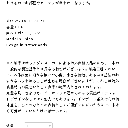
おけるのでお部屋やガーデンが華やかになりそう。
size:W28×L10×H20
容量：1.6L
素材：ポリエチレン
Made in China
Design in Netherlands
※本製品はオランダのメーカーによる海外直輸入品のため、日本の
一般的な製造基準とは異なる特性がございます。製造工程におい
て、本体表面に細かな擦れや小傷、小さな気泡、あるいは塗装のわ
ずかなムラやはみ出しが生じる場合がございますが、これらは海外
製品特有の風合いとして良品の範囲内とされております。
完璧な均一さよりも、どこかラフで温かみのある質感がエッシャー
トデザインならではの魅力でもあります。インポート雑貨特有の個
体差を、ひとつひとつの表情としてご理解いただいたうえで、末永
く可愛がっていただければ幸いです。
数量