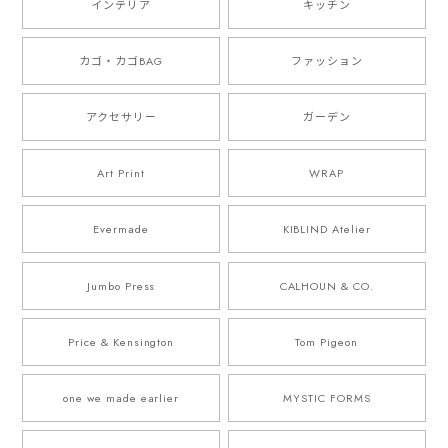
インテリア
キッチン
カゴ・カゴBAG
ファッション
アクセサリー
ガーデン
Art Print
WRAP
Evermade
KIBLIND Atelier
Jumbo Press
CALHOUN & CO.
Price & Kensington
Tom Pigeon
one we made earlier
MYSTIC FORMS