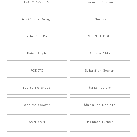
EMILY MARLIN
Jennifer Bouron
Ark Colour Design
Chunks
Studio Bim Bam
STEPH LIDDLE
Peter Slight
Sophie Alda
POKETO
Sebastian Sochan
Louise Ferchaud
Minx Factory
John Molesworth
Maria Ida Designs
SAN SAN
Hannah Turner