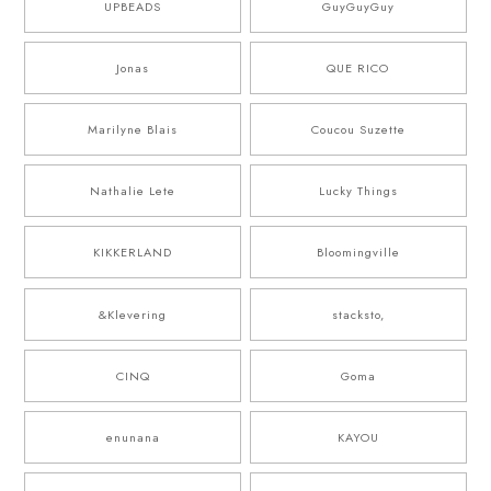
UPBEADS
GuyGuyGuy
Jonas
QUE RICO
Marilyne Blais
Coucou Suzette
Nathalie Lete
Lucky Things
KIKKERLAND
Bloomingville
&Klevering
stacksto,
CINQ
Goma
enunana
KAYOU