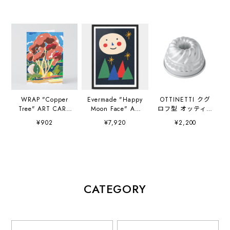
WRAP "Copper
Evermade "Happy
OTTINETTI クグ
Tree" ART CARD
Moon Face" A3
ロフ型 オッティネ
Artwork by
(297×420mm) Art
ッティ社
¥902
¥7,920
¥2,200
Charlotte Trounce
Print Artwork by
Sue Doeksen
CATEGORY