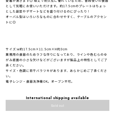
愛着が湧きます◎ 頑丈で耐久性に優れているため、普段使いの食器
として気軽にお使いいただけます。約17.5cmのプレートはちょっ
とした副菜やデザートなどを盛り付けるのにぴったり！
オーバル型はいろいろなものに合わせやすく、テーブルのアクセン
トに◎
サイズ:w約17.5cm×11.5cm×H約3cm
業務用の食器のためラフな作りになっており、ラインや色むらのゆ
がみ底面の小さな欠けなどがございますが製品上の特性としてご了
承ください。
サイズ・色調に若干バラツキがあります、あらかじめご了承くださ
い。
電子レンジ・食器洗浄機OK。オーブン不可。
International shipping available
Sold out