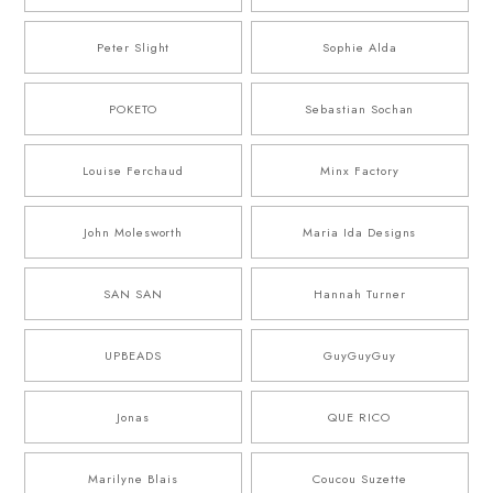
Peter Slight
Sophie Alda
POKETO
Sebastian Sochan
Louise Ferchaud
Minx Factory
John Molesworth
Maria Ida Designs
SAN SAN
Hannah Turner
UPBEADS
GuyGuyGuy
Jonas
QUE RICO
Marilyne Blais
Coucou Suzette