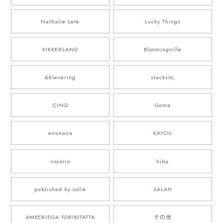
Nathalie Lete
Lucky Things
KIKKERLAND
Bloomingville
&Klevering
stacksto,
CINQ
Goma
enunana
KAYOU
cocoiro
hiba
published by collé
SALAH
AMEERIEGA TORIBITATTA
その他