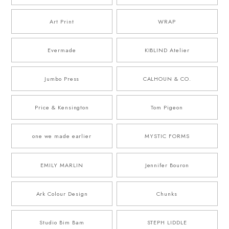
Art Print
WRAP
Evermade
KIBLIND Atelier
Jumbo Press
CALHOUN & CO.
Price & Kensington
Tom Pigeon
one we made earlier
MYSTIC FORMS
EMILY MARLIN
Jennifer Bouron
Ark Colour Design
Chunks
Studio Bim Bam
STEPH LIDDLE