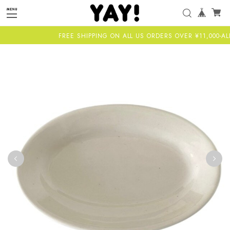
FREE SHIPPING ON ALL US ORDERS OVER ¥11,000-ALL 